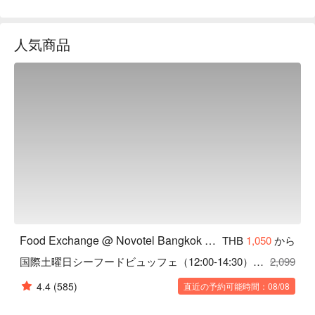
located at 7th floor offers breakfast and lunch buffet. A great 
morning starts with a nourishing breakfast while enjoying the 
人気商品
view of the city at Food Exchange; a perfect way to start a 
perfect day. Afterwards, enjoy a break at the Food Exchange 
with our lunch buffet. With everything from fresh seafood to our 
selection of Thai and international food, there is something for 
everyone to enjoy
Food Exchange @ Novotel Bangkok Sukhumvit 20
THB
1,050
から
国際土曜日シーフードビュッフェ（12:00-14:30） I 120分
2,099
4.4
(585)
直近の予約可能時間：08/08