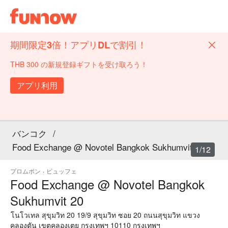
期間限定3倍！アプリDLで割引！
THB 300 の新規登録ギフトを受け取ろう！
アプリ利用
バンコク
/
Food Exchange @ Novotel Bangkok Sukhumvit 20
1/12
プロムポン
·
ビュッフェ
Food Exchange @ Novotel Bangkok
Sukhumvit 20
โนโวเทล สุขุมวิท 20 19/9 สุขุมวิท ซอย 20 ถนนสุขุมวิท แขวง
คลองตัน เขตคลองเตย กรุงเทพฯ 10110 กรุงเทพฯ