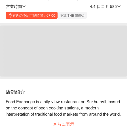
営業時間
4.4
·
口コミ 585
直近の予約可能時間：07:00
予算 THB 850
店舗紹介
Food Exchange is a city view restaurant on Sukhumvit, based 
on the concept of open cooking stations, a modern 
interpretation of traditional food markets from around the world, 
where diners can interact with our professional chefs to see 
さらに表示
how their meals are specifically created. The Food Exchange 