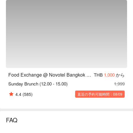
Food Exchange @ Novotel Bangkok Sukhumvit 20
THB
1,000
から
Sunday Brunch (12.00 - 15.00)
1,999
4.4
(585)
直近の予約可能時間：08/09
FAQ