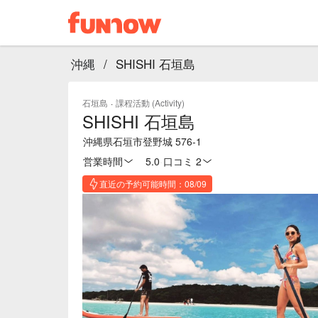
沖縄
/
SHISHI 石垣島
石垣島
·
課程活動 (Activity)
SHISHI 石垣島
沖縄県石垣市登野城 576-1
営業時間
5.0
·
口コミ 2
直近の予約可能時間：08/09