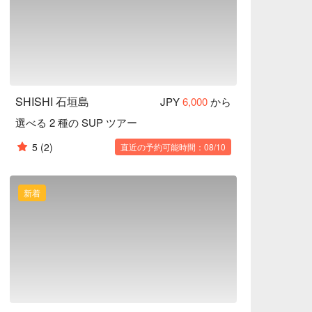
SHISHI 石垣島
JPY
6,000
から
選べる 2 種の SUP ツアー
5
(2)
直近の予約可能時間：08/10
新着