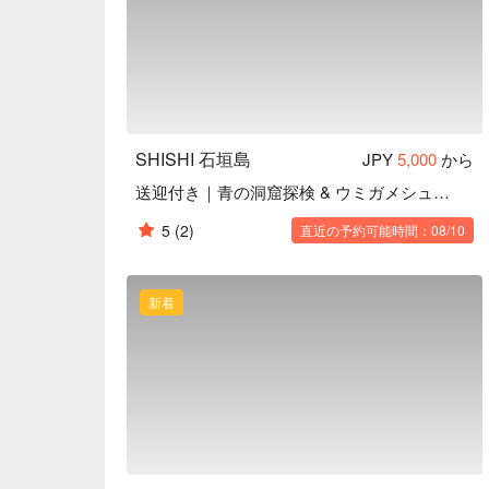
SHISHI 石垣島
JPY
5,000
から
送迎付き｜青の洞窟探検 & ウミガメシュノーケルツアー
5
(2)
直近の予約可能時間：08/10
新着