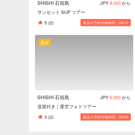
SHISHI 石垣島
JPY
8,000
から
サンセット SUP ツアー
5
(2)
直近の予約可能時間：08/10
新着
SHISHI 石垣島
JPY
6,000
から
送迎付き｜星空フォトツアー
5
(2)
直近の予約可能時間：08/09