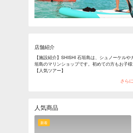
店舗紹介
【施設紹介】SHISHI 石垣島は、シュノーケ
垣島のマリンショップです。初めての方もお子様
【人気ツアー】

星空ツアー：「 天文学者が選ぶ日本で最も星空
さら
ついに日本初となる「 星空保護区 」に認定。
ください。

川平湾クリアカヤックツアー：透明なカヤックを
上から楽しめます。インスタ映えな写真を撮って
人気商品
新着