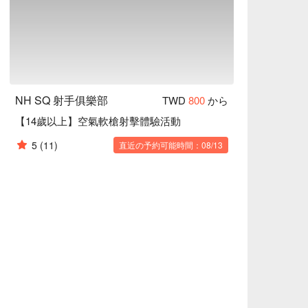
NH SQ 射手俱樂部
TWD
800
から
【14歲以上】空氣軟槍射擊體驗活動
5
(11)
直近の予約可能時間：08/13