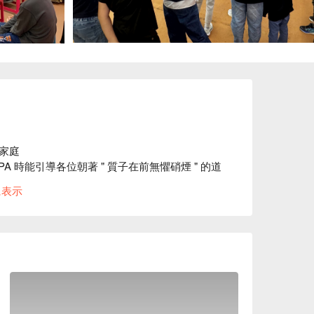
庭

A 時能引導各位朝著 " 質子在前無懼硝煙 " 的道
に表示