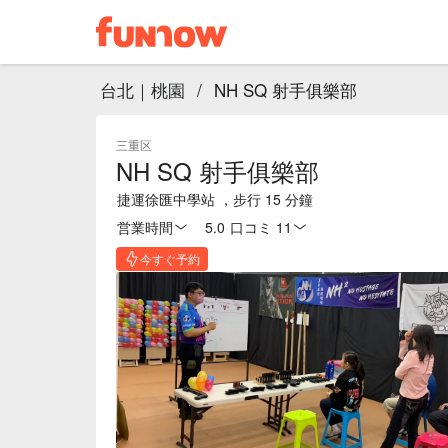
台北｜桃園
/
NH SQ 射手俱樂部
三重区
NH SQ 射手俱樂部
捷運徐匯中學站 ，步行 15 分鐘
営業時間
5.0
·
口コミ 11
今すぐ予約