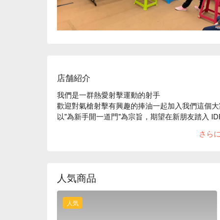
店舗紹介
我們是一群熱愛射擊運動的射手

歡迎對氣槍射擊有興趣的捧油一起加入我們這個大家
以"為新手開一道門"為宗旨，期望在新朋友踏入 IDP
路上邁進
さら
人気商品
人気