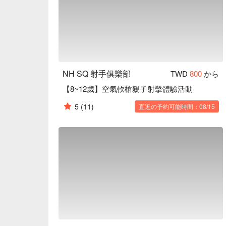
NH SQ 射手俱樂部
TWD
800
から
【8~12歲】空氣軟槍親子射擊體驗活動
5
(11)
直近の予約可能時間：08/15