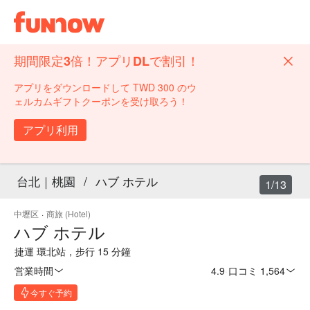
期間限定3倍！アプリDLで割引！
アプリをダウンロードして TWD 300 のウ
ェルカムギフトクーポンを受け取ろう！
アプリ利用
台北｜桃園
/
ハブ ホテル
1/13
中壢区
·
商旅 (Hotel)
ハブ ホテル
捷運 環北站，步行 15 分鐘
営業時間
4.9
·
口コミ 1,564
今すぐ予約