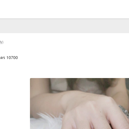
y)
านคร 10700