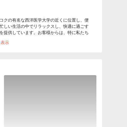
コクの有名な西洋医学大学の近くに位置し、便
忙しい生活の中でリラックスし、快適に過ごす
を提供しています。お客様からは、特に私たち
て高く評価されています。全身マッサージ、フ
に表示
い方には、カヤビューティー＆スパが理想的な
に強くお勧めします。心と体の両方を育むこと
、割引を楽しんでください！