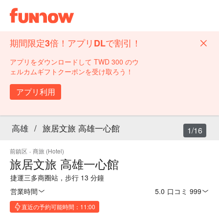
期間限定3倍！アプリDLで割引！
アプリをダウンロードして TWD 300 のウ
ェルカムギフトクーポンを受け取ろう！
アプリ利用
高雄
/
旅居文旅 高雄一心館
1/16
前鎮区
·
商旅 (Hotel)
旅居文旅 高雄一心館
捷運三多商圈站，步行 13 分鐘
営業時間
5.0
·
口コミ 999
直近の予約可能時間：11:00