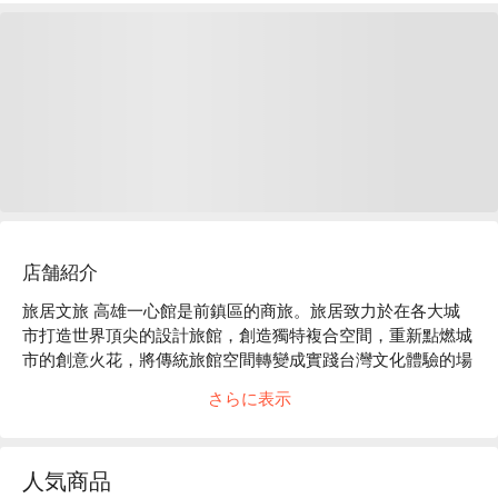
店舗紹介
旅居文旅 高雄一心館是前鎮區的商旅。旅居致力於在各大城
市打造世界頂尖的設計旅館，創造獨特複合空間，重新點燃城
市的創意火花，將傳統旅館空間轉變成實踐台灣文化體驗的場
所。高雄一心館地理位置優越，距離三多商圈捷運站和獅甲捷
さらに表示
運站僅需步行 13 分鐘，公車站點也近在咫尺。

旅居文旅 高雄一心館評價：網友好評推薦

旅居文旅 高雄一心館推薦：串聯便捷的交通網絡及貼心完善
人気商品
的商務休閒設備，附近還有袋寶觀光工場和勞工公園等景點，