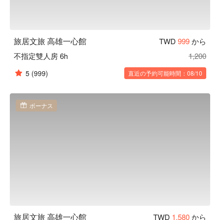
旅居文旅 高雄一心館
TWD
999
から
不指定雙人房 6h
1,200
5
(999)
直近の予約可能時間：08/10
ボーナス
旅居文旅 高雄一心館
TWD
1,580
から