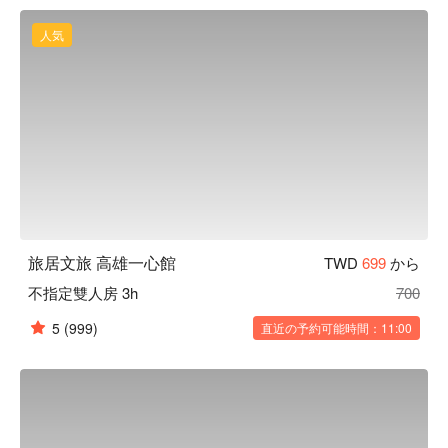
方便旅客探索當地風情，是您來到高雄地區觀光旅遊、商務洽
公的住宿選擇。

人気
旅居文旅高雄一心館優惠、旅居文旅高雄一心館住宿方案、旅
居文旅高雄一心館休息方案立刻查看⬇︎
旅居文旅 高雄一心館
TWD
699
から
不指定雙人房 3h
700
5
(999)
直近の予約可能時間：11:00