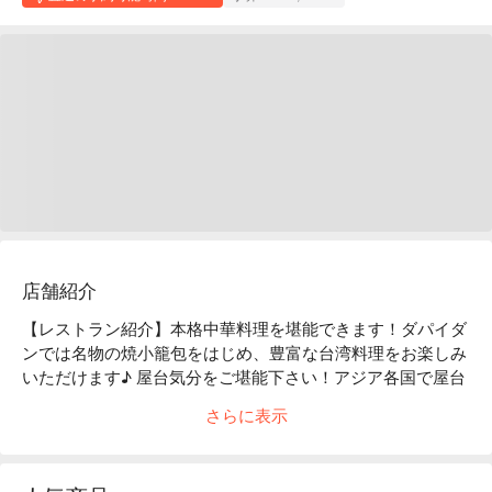
店舗紹介
【レストラン紹介】本格中華料理を堪能できます！ダパイダ
ンでは名物の焼小籠包をはじめ、豊富な台湾料理をお楽しみ
いただけます♪ 屋台気分をご堪能下さい！アジア各国で屋台
フードとして人気の「焼小籠包」を中心に、できたての点心
さらに表示
を気軽に楽しめる「da pai dang 105」。中国本土から招いた
点心師がレシピを開発し、毎日店内の厨房で手作り。常にで
き立てを提供しています。
