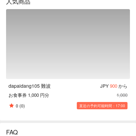
人気商品
【店内雰囲気】ネオンの照明があり、店内が明るくカラフル
になっています！台湾の屋台をイメージした店内！

【ドリンク】ドリンクの種類も豊富でたくさんお酒も飲めち
ゃいます！
dapaidang105 難波
JPY
900
から
お食事券 1,000 円分
1,000
0
(0)
直近の予約可能時間：17:00
FAQ