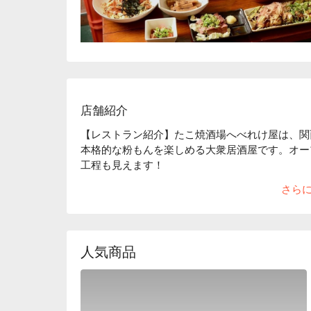
店舗紹介
【レストラン紹介】たこ焼酒場へべれけ屋は、関
本格的な粉もんを楽しめる大衆居酒屋です。オー
工程も見えます！

【看板メニュー】

さら
たこ焼：関西本場の味をぜひお召し上がりください
飲み放題プラン：1 時間飲み放題を破格の 748 円
【店内雰囲気】たくさんの提灯ライトが賑わいあ
活気ある店内でコスパ最強な粉もん料理と美味し
人気商品