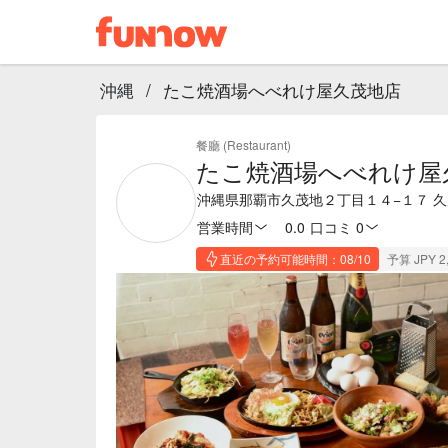
沖縄
/
たこ焼酒場へべれけ屋久茂地店
餐廳 (Restaurant)
たこ焼酒場へべれけ屋
沖縄県那覇市久茂地２丁目１４−１７ 
営業時間
0.0
·
口コミ 0
直近の予約可能時間：08/10
予算 JPY 2