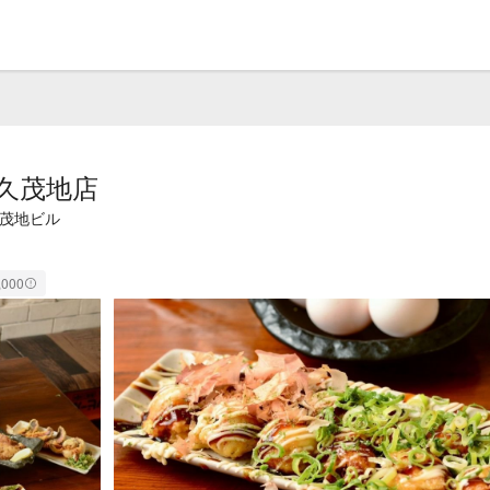
久茂地店
久茂地ビル
,000