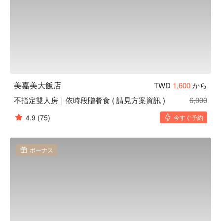
美嘉美大飯店
TWD
1,600
から
不指定雙人房｜依時段贈餐食 ( 請見方案資訊 )
6,000
4.9
(75)
今すぐ予約
ボーナス