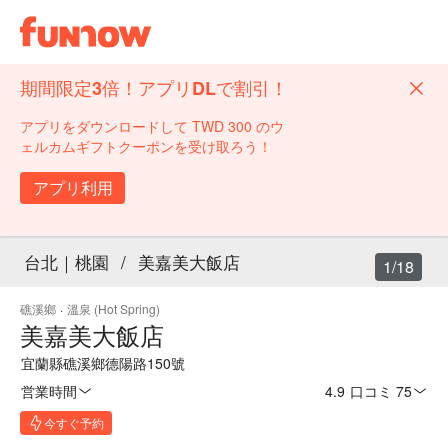
期間限定3倍！アプリDLで割引！
アプリをダウンロードして TWD 300 のウ
ェルカムギフトクーポンを受け取ろう！
アプリ利用
台北｜桃園
/
美嘉美大飯店
1/18
礁溪鄉
·
溫泉 (Hot Spring)
美嘉美大飯店
宜蘭縣礁溪鄉德陽路150號
営業時間
4.9
·
口コミ 75
今すぐ予約