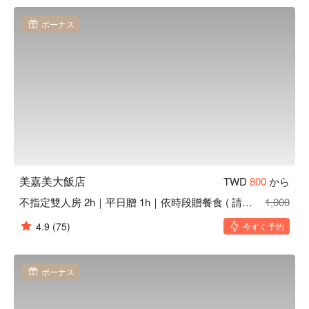
息方案立刻查看⬇︎
ボーナス
美嘉美大飯店
TWD
800
から
不指定雙人房 2h｜平日贈 1h｜依時段贈餐食 ( 請見方案資訊 )
1,000
4.9
(75)
今すぐ予約
ボーナス