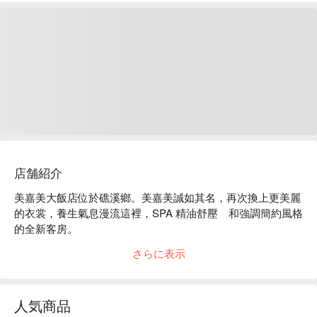
店舗紹介
美嘉美大飯店位於礁溪鄉。美嘉美誠如其名，再次換上更美麗
的衣裳，養生氣息漫流這裡，SPA 精油舒壓　和強調簡約風格
的全新客房。

美嘉美大飯店評價：Google 評論 4.3 星。

さらに表示
美嘉美大飯店推薦：入住美嘉美大飯店，讓你輕鬆探索熱門景
點和餐飲選。座落在宜蘭縣礁溪鄉，近礁溪火車站、湯圍溝溫
泉公園，想了解礁溪，從入住美嘉美大飯店開始。

人気商品
美嘉美大飯店優惠、美嘉美大飯店住宿方案、美嘉美大飯店休