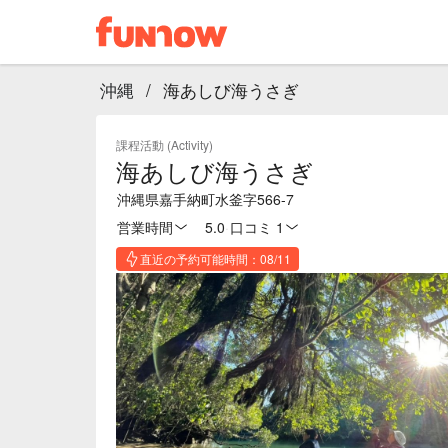
沖縄
/
海あしび海うさぎ
課程活動 (Activity)
海あしび海うさぎ
沖縄県嘉手納町水釜字566-7
営業時間
5.0
·
口コミ 1
直近の予約可能時間：08/11