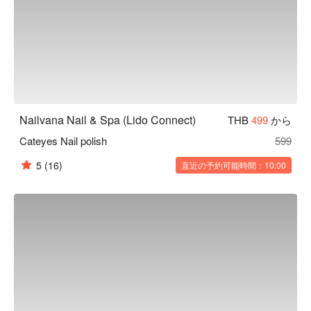
Nailvana Nail & Spa (Lido Connect)
THB
499
から
Cateyes Nail polish
599
5
(16)
直近の予約可能時間：10:00