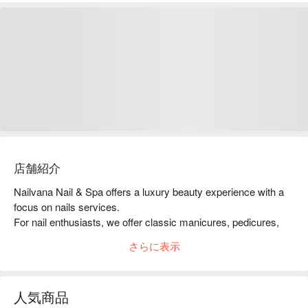
店舗紹介
Nailvana Nail & Spa offers a luxury beauty experience with a 
focus on nails services.

For nail enthusiasts, we offer classic manicures, pedicures, 
and intricate nail art designs in a relaxing sanctuary.

さらに表示
Experienced nail technicians use top-quality products and 
techniques to ensure impeccable results and healthy, vibrant 
nails.

人気商品
At Nailvana Nail & Spa, we prioritize hygiene and safety, 