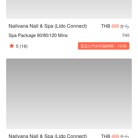
Nailvana Nail & Spa (Lido Connect)
THB
699
から
Spa Package 60/80/120 Mins
749
5
(16)
直近の予約可能時間：10:00
Nailvana Nail & Spa (Lido Connect)
THB
499
から