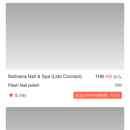
following strict sanitization protocols to maintain a clean and 
comfortable environment for all our clients.

Book Nailvana Nail & Spa with promotion on FunNow right 
away!
Nailvana Nail & Spa (Lido Connect)
THB
499
から
Flash Nail polish
599
5
(16)
直近の予約可能時間：10:00