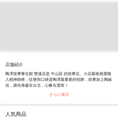
店舗紹介
陶澤按摩養生館 雙連店是 中山區 的按摩店。小店嚴格挑選職
人精神師傅，信譽與口碑是陶澤最重要的招牌，按摩加上陶板
浴，讓你身處在台北，心像在度假！

陶澤按摩養生館 雙連店評價：Google 5.0 星。

さらに表示
陶澤按摩養生館 雙連店服務：調理按摩

陶澤按摩養生館 雙連店推薦：位置近捷運雙連站，步行 4 分
鐘即可抵達，融合傳統中華推拿精髓搭配西方運動科學，以解
人気商品
剖學概念為核心，真正有感的放鬆手法，加上嚴格選用本國技