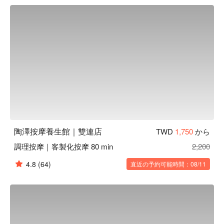
師，按摩過程中可以自在調整力道以及師傅解說正確肌肉使用
觀念，輕鬆舒適讓你在家一樣的感受，沒有強迫推銷，單一價
格享受放鬆時光！

陶澤按摩養生館 雙連店預約、陶澤按摩養生館 雙連店價格立
刻查看⬇︎
陶澤按摩養生館｜雙連店
TWD
1,750
から
調理按摩｜客製化按摩 80 min
2,200
4.8
(64)
直近の予約可能時間：08/11