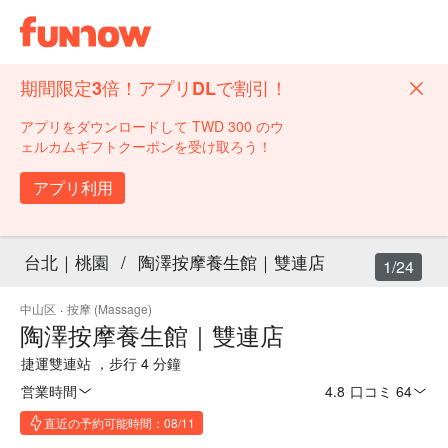
期間限定3倍！アプリDLで割引！
アプリをダウンロードして TWD 300 のウ
ェルカムギフトクーポンを受け取ろう！
アプリ利用
台北｜桃園
/
陶澤按摩養生館｜雙連店
1/24
中山区
·
按摩 (Massage)
陶澤按摩養生館｜雙連店
捷運雙連站 ，步行 4 分鐘
営業時間
4.8
·
口コミ 64
直近の予約可能時間：08/11