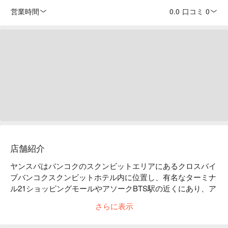
営業時間
0.0
·
口コミ 0
店舗紹介
ヤンスパはバンコクのスクンビットエリアにあるクロスバイ
ブバンコクスクンビットホテル内に位置し、有名なターミナ
ル21ショッピングモールやアソークBTS駅の近くにあり、ア
クセスが非常に便利です。フルボディマッサージ、フェイシ
さらに表示
ャル、アロマセラピーなど、さまざまなスパサービスを提供
しており、賑やかな街の中で静かなひとときを楽しむことが