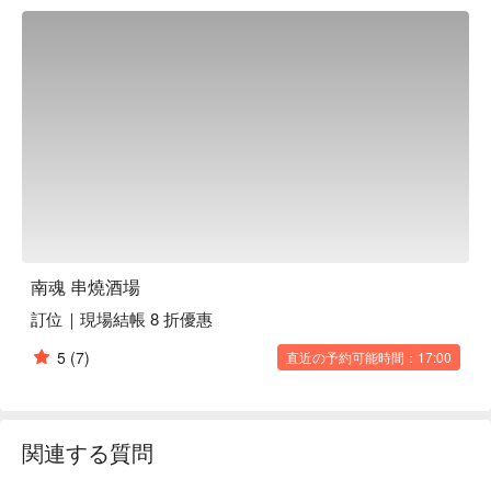
人均消費：均消為 TWD 500

適合情境：多人聚餐、日常餐廳、朋友聚餐、酒吧

貼心服務：肉食主義、親子友善、寵物友善、有吸煙區、有無
線網路

🍳 主廚推薦

【各式串燒】肉質新鮮，炭火微焦香酥

【明太子炒烏龍】濃郁鹹香，口感滑順

🍽️ 口碑必點

【串燒肉品】肉質厚實，搭配獨特醬料

【串燒蔬菜】新鮮脆甜，解膩爽口

南魂 串燒酒場
【炸物】金黃酥脆，外酥內嫩

訂位｜現場結帳 8 折優惠
【燒烤盤食】各式風味，滿足多樣口感

5
(7)
直近の予約可能時間：17:00
🥤 特色飲品

【Kirin draft beer】清爽微苦，完美解渴

💡 未成年請勿飲酒；禁止酒駕
関連する質問