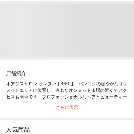
店舗紹介
オアジスサロン オンヌット46/1は、バンコクの賑やかなオン
ヌットエリアに位置し、有名なオンヌット市場の近くでアク
セスも簡単です。プロフェッショナルなヘアとビューティー
サービスを提供し、快適な環境でリラックスした時間を楽し
さらに表示
むことができます。サロンの熟練したヘアスタイリストは多
くのポジティブなレビューを受けており、ファッションとク
オリティを追求するお客様に特に適しています。ヘアスタイ
人気商品
ルを変えたい方や包括的なビューティーケアを楽しみたい方