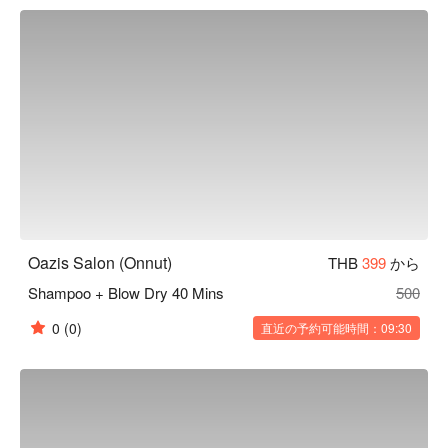
に、オアジスサロンは理想的な選択です。セルフケアが好き
な友達におすすめ！FunNowを通じて予約すると即時割引が
あります！
Oazis Salon (Onnut)
THB
399
から
Shampoo + Blow Dry 40 Mins
500
0
(0)
直近の予約可能時間：09:30