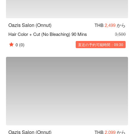
Oazis Salon (Onnut)
THB
2,499
から
Hair Color + Cut (No Bleaching) 90 Mins
3,500
0
(0)
直近の予約可能時間：09:30
Oazis Salon (Onnut)
THB
2,099
から