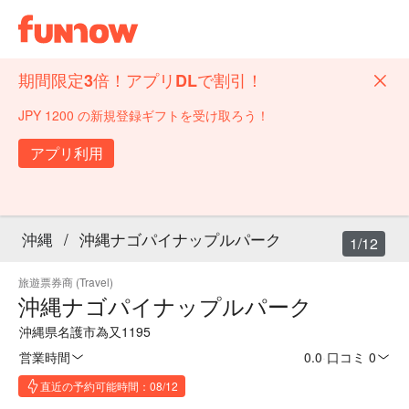
期間限定3倍！アプリDLで割引！
JPY 1200 の新規登録ギフトを受け取ろう！
アプリ利用
沖縄
/
沖縄ナゴパイナップルパーク
1/12
旅遊票券商 (Travel)
沖縄ナゴパイナップルパーク
沖縄県名護市為又1195
営業時間
0.0
·
口コミ 0
直近の予約可能時間：08/12