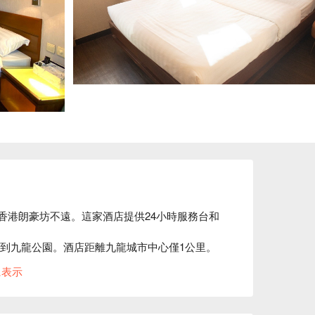
，離香港朗豪坊不遠。這家酒店提供24小時服務台和
可到九龍公園。酒店距離九龍城市中心僅1公里。 
に表示
電視，讓每一位入住的旅客都度過舒適的假期。
心專門店，旅客可以在這裡品嚐亞洲和中國美食。