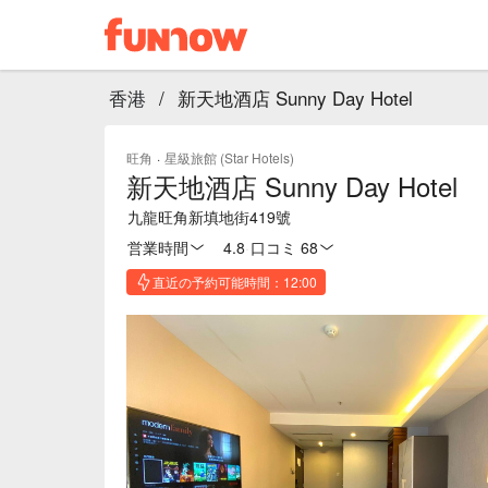
香港
/
新天地酒店 Sunny Day Hotel
旺角
·
星級旅館 (Star Hotels)
新天地酒店 Sunny Day Hotel
九龍旺角新填地街419號
営業時間
4.8
·
口コミ 68
直近の予約可能時間：12:00