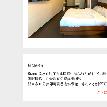
店舗紹介
Sunny Day酒店在九龍區提供精品設計的住宿
叫醒服務，在全場有免費無限網絡。

開車市10分鐘即可到香港科學館，步行25分鐘即
Sunny Day酒店旁邊有天際100香港觀景台.

さら
住宿場所內的客房均配備氣候控制，個人保險箱和
它們還配有帶淋浴，吹風機和拖鞋的衛生間。

從住宿場所出發後，步行10分鐘即可到添好運點