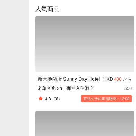
從酒店到旺角地鐵站走路只要5分鐘。
人気商品
新天地酒店 Sunny Day Hotel
HKD
400
から
豪華客房 3h｜彈性入住酒店
550
4.8
(68)
直近の予約可能時間：12:00