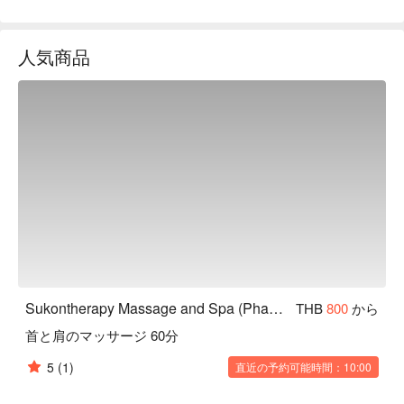
Discover the healing benefits of massage as an essential part 
of self-care and overall well-being in our serene and 
人気商品
enchanting atmosphere.

Book Sukontherapy Massage and Spa with promotion on 
FunNow right away!
Sukontherapy Massage and Spa (Phaya Thai)
THB
800
から
首と肩のマッサージ 60分
5
(1)
直近の予約可能時間：10:00