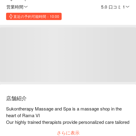
営業時間
5.0
·
口コミ 1
直近の予約可能時間：10:00
店舗紹介
Sukontherapy Massage and Spa is a massage shop in the 
heart of Rama VI

Our highly trained therapists provide personalized care tailored 
to your specific needs and preferences, offering a wide range 
さらに表示
of massage techniques and modalities.
