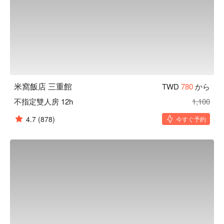
米窩飯店 三重館
TWD
780
から
不指定雙人房 12h
1,100
4.7
(878)
今すぐ予約