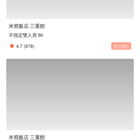
米窩飯店 三重館
不指定雙人房 6h
4.7
(878)
売り切れ
米窩飯店 三重館