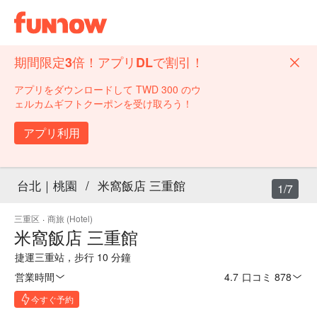
期間限定3倍！アプリDLで割引！
アプリをダウンロードして TWD 300 のウ
ェルカムギフトクーポンを受け取ろう！
アプリ利用
台北｜桃園
/
米窩飯店 三重館
1/7
三重区
·
商旅 (Hotel)
米窩飯店 三重館
捷運三重站，步行 10 分鐘
営業時間
4.7
·
口コミ 878
今すぐ予約