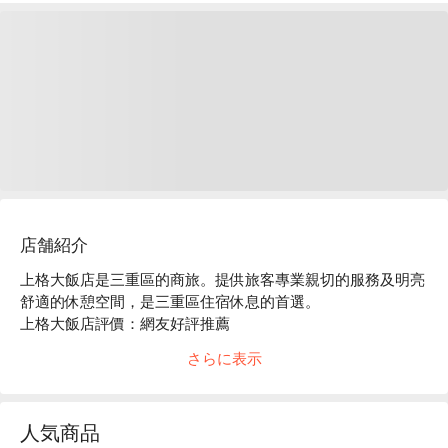
店舗紹介
上格大飯店是三重區的商旅。提供旅客專業親切的服務及明亮
舒適的休憩空間，是三重區住宿休息的首選。

上格大飯店評價：網友好評推薦

上格大飯店推薦：位置近捷運三重站，步行 10 分鐘可抵達。
さらに表示
鄰近空軍三重一村、先嗇宮、大台北都會公園、重新橋。

上格大飯店優惠、上格大飯店住宿方案、上格大飯店休息方案
立刻查看⬇︎
人気商品