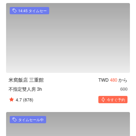
14:45 タイムセー
米窩飯店 三重館
TWD
480
から
不指定雙人房 3h
600
4.7
(878)
今すぐ予約
タイムセール中