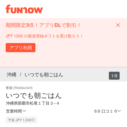
期間限定3倍！アプリDLで割引！
JPY 1200 の新規登録ギフトを受け取ろう！
アプリ利用
沖縄
/
いつでも朝ごはん
1/9
餐廳 (Restaurant)
いつでも朝ごはん
沖縄県那覇市松尾１丁目３−４
営業時間
0.0
·
口コミ 0
予算 JPY 1,500