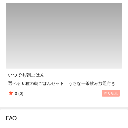
ゆしどうふセット：沖縄の柔らかくふわっとした豆腐とじゅ
ーしー、小鉢の 3 種のセット

優しい味噌汁セット：沖縄の白味噌（ いなむるち ）の味噌
汁とじゅーしー、小鉢の 3 種のセット

【ロケーション】国際通り沿いにあるから、ゆいレール県庁
前駅や美栄橋駅、牧志駅からもアクセスが良い。
いつでも朝ごはん
選べる 6 種の朝ごはんセット｜うちなー茶飲み放題付き
0
(0)
売り切れ
FAQ