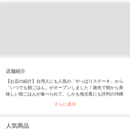
店舗紹介
【お店の紹介】台湾人にも人気の「やっぱりステーキ」から
「いつでも朝ごはん」がオープンしました！旅先で朝から美
味しい朝ごはんが食べられて、しかも地元客にも評判の沖縄
料理メニューだから嬉しい。沖縄の長寿の秘訣はからだに優
さらに表示
しい朝ごはんから！

【看板メニュー】

ぼろぼろじゅーしーセット：沖縄風炊き込みご飯のおじやと
人気商品
小鉢 3 種のセット
