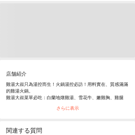
店舗紹介
雞湯大叔只為湯控而生！火鍋湯控必訪！用料實在、質感滿滿
的雞湯火鍋。

雞湯大叔菜單必吃：白蘭地燉雞湯、雪花牛、嫩雞胸、雞腿
排、板腱牛

さらに表示
雞湯大叔評價：Google 4.3 星超高評價

雞湯大叔推薦：捷運國父紀念館站，步行 3 分鐘。

雞湯大叔訂位、雞湯大叔優惠資訊立刻查看⬇︎
関連する質問