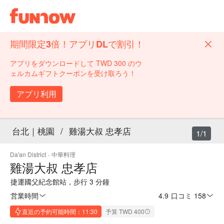
期間限定3倍！アプリDLで割引！
アプリをダウンロードして TWD 300 のウ
ェルカムギフトクーポンを受け取ろう！
アプリ利用
台北｜桃園
/
雞湯大叔 忠孝店
1/1
Da'an District
·
中華料理
雞湯大叔 忠孝店
捷運國父紀念館站，步行 3 分鐘
営業時間
4.9
·
口コミ 158
直近の予約可能時間：11:30
予算 TWD 400