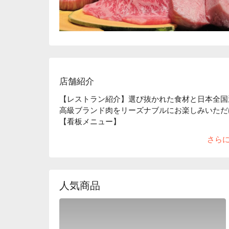
店舗紹介
【レストラン紹介】選び抜かれた食材と日本全国
高級ブランド肉をリーズナブルにお楽しみいただ
【看板メニュー】

ロインズのサーロイン：ロインズでは厳選された
さら
自信をもってお客様にお出ししています

ロインズ生肉ユッケ：沖縄県内初のこれぞ正真正
リアし満を持してお客様へ安全提供が可能となり
【店内雰囲気】落ち着けるプライベート完全個室
人気商品
っております。