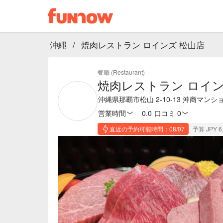
沖縄
/
焼肉レストラン ロインズ 松山店
餐廳 (Restaurant)
焼肉レストラン ロイン
沖縄県那覇市松山 2-10-13 沖商マンショ
営業時間
0.0
·
口コミ 0
直近の予約可能時間：08/07
予算 JPY 6