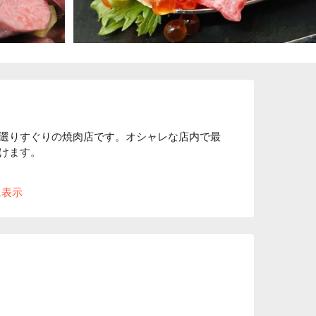
選りすぐりの焼肉店です。オシャレな店内で最
けます。

最高級部位サーロインを独自の仕入れにより、
に表示
銘の生肉ユッケ。厚生労働省の厳しい審査をク
ました。

。楽しむ大人のために本物志向の寛ぎ空間とな