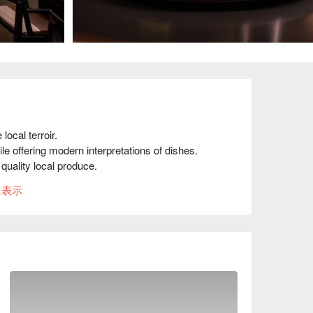
ocal terroir. 

 offering modern interpretations of dishes. 

quality local produce.
に表示