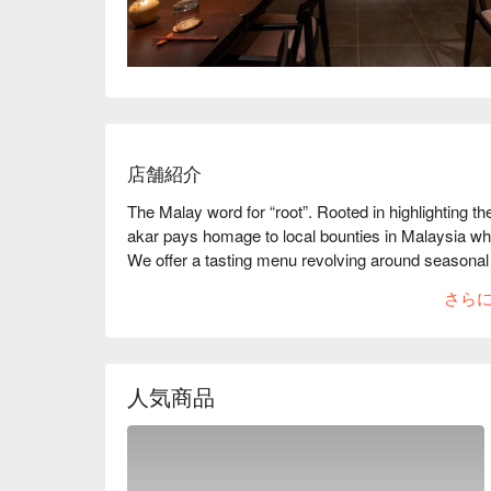
店舗紹介
The Malay word for “root”. Rooted in highlighting the l
akar pays homage to local bounties in Malaysia while
We offer a tasting menu revolving around seasonal 
さら
人気商品