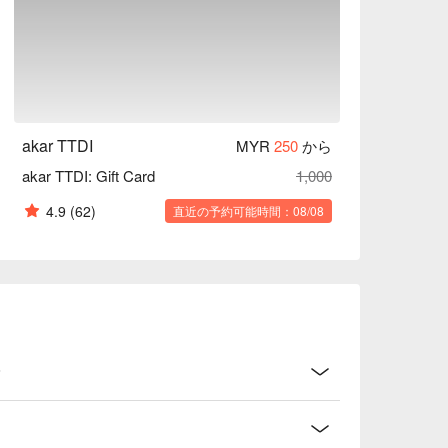
akar TTDI
MYR
250
から
akar TTDI: Gift Card
1,000
4.9
(62)
直近の予約可能時間：08/08
？