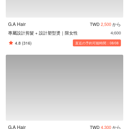
G.A Hair
TWD
2,500
から
專屬設計剪髮 + 設計塑型燙｜限女性
4,600
4.8
(316)
直近の予約可能時間：08/08
G.A Hair
TWD
4,300
から