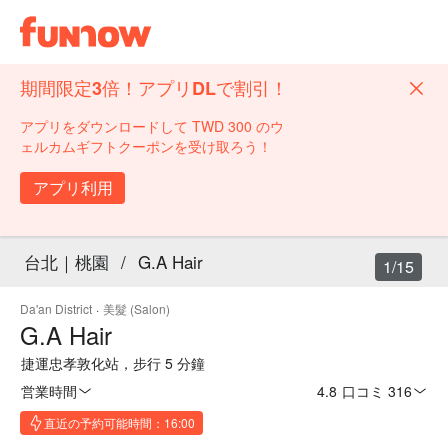
期間限定3倍！アプリDLで割引！
アプリをダウンロードして TWD 300 のウ
ェルカムギフトクーポンを受け取ろう！
アプリ利用
台北｜桃園
/
G.A Hair
1/15
Da'an District
·
美髮 (Salon)
G.A Hair
捷運忠孝敦化站，步行 5 分鐘
営業時間
4.8
·
口コミ 316
直近の予約可能時間：16:00