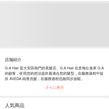
店舗紹介
G.A Hair 是大安區熱門的美髮店。G.A Hair 在意每位進來 G.A 
的顧客，依照您的想法提供最適合您的髮型，在服務過程中提
供 AVEDA 純香洗髮，在服務過程也能同步放鬆。

G.A Hair 評價：Google 4.6 星好評

さらに表示
G.A Hair 服務：提供洗護、剪髮、燙髮、染髮等服務。

G.A Hair 推薦：使用 AVEDA 系列髮品，由東區專業設計師為
您服務，飲品有 AVEDA 康福茶、可口可樂、現煮咖啡等選
人気商品
擇。
