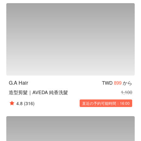
G.A Hair 預約、G.A Hair 價格立刻查看 ⬇︎
G.A Hair
TWD
899
から
造型剪髮｜AVEDA 純香洗髮
1,100
4.8
(316)
直近の予約可能時間：16:00