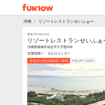
沖縄
/
リゾートレストランせいふぁー
餐廳 (Restaurant)
リゾートレストランせいふぁ
沖縄県南城市知念字久手堅539
営業時間
0.0
·
口コミ 0
直近の予約可能時間：08/08
予算 JPY 1,500