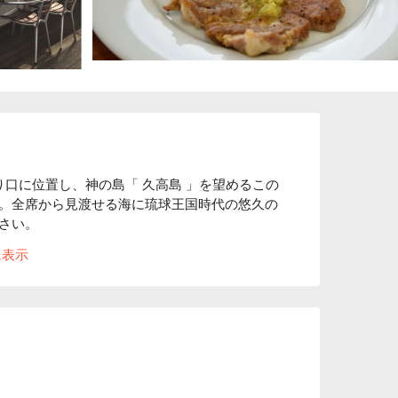
り口に位置し、神の島「 久高島 」を望めるこの
。全席から見渡せる海に琉球王国時代の悠久の
い。

味！」地元南城市の農家 （ ハルサー ）が心
に表示
理が際立ちます。きれいな水辺で育ったクレソ
味わえない逸品です。

ト売り場、物産店と駐車場がある施設の 2 階に