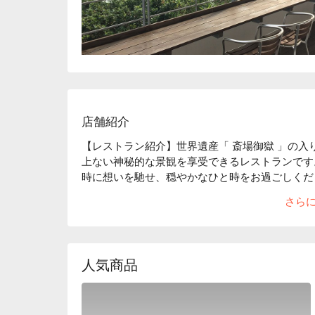
店舗紹介
【レストラン紹介】世界遺産「 斎場御獄 」の入
上ない神秘的な景観を享受できるレストランです
時に想いを馳せ、穏やかなひと時をお過ごしくださ
【お店のコンセプト】「これぞ、ウチナーンチュの
さら
を込めて育てた野菜がふんだんでヘルシーなお料
ンを麺に練り込んだ「 南城そば 」はここでしか
【お店の特徴】世界遺産「 斎場御獄 」のチケッ
ございます。
人気商品