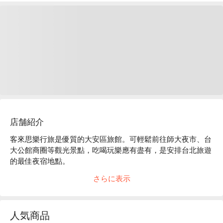
店舗紹介
客來思樂行旅是優質的大安區旅館。可輕鬆前往師大夜市、台
大公館商圈等觀光景點，吃喝玩樂應有盡有，是安排台北旅遊
的最佳夜宿地點。

客來思樂行旅評價：網友好評推薦

さらに表示
客來思樂行旅推薦：離台電大樓站步行 2 分鐘，比鄰師大及公
館商圈。簡約典雅的房型，演繹踏實而安穩的歸屬感，大片玻
璃窗灑落的自然採光，整體呈現溫馨又舒適的氛圍。

人気商品
客來思樂行旅優惠、客來思樂行旅住宿方案、客來思樂行旅休