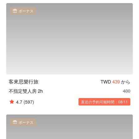
息方案立刻查看⬇︎
ボーナス
客來思樂行旅
TWD
439
から
不指定雙人房 2h
480
4.7
(597)
直近の予約可能時間：08/11
ボーナス