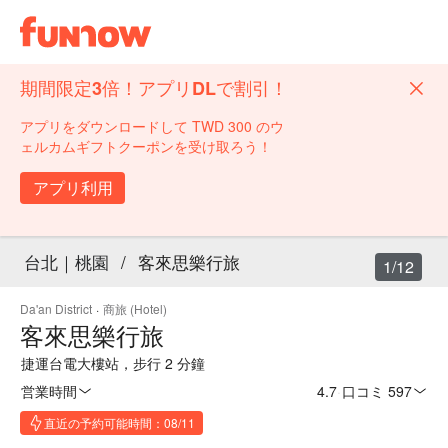
期間限定3倍！アプリDLで割引！
アプリをダウンロードして TWD 300 のウ
ェルカムギフトクーポンを受け取ろう！
アプリ利用
台北｜桃園
/
客來思樂行旅
1/12
Da'an District
·
商旅 (Hotel)
客來思樂行旅
捷運台電大樓站，步行 2 分鐘
営業時間
4.7
·
口コミ 597
直近の予約可能時間：08/11