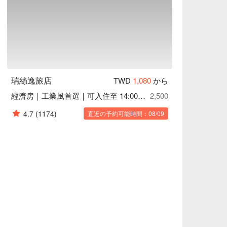
瑞絲逸旅店
TWD
1,080
から
經濟房｜工業風首選｜可入住至 14:00 退房
2,500
4.7
(1174)
直近の予約可能時間：08/09