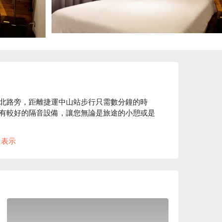
北路旁，距離捷運中山站步行只需數分鐘的時
有較好的隔音設備，讓您無論是旅途的小憩或是
 !

に表示
的隔音設備；全新工業風設計的裝潢，安心有保
店休息方案立刻查看⬇︎