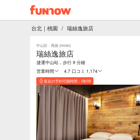
台北｜桃園
/
瑞絲逸旅店
中山区
·
商旅 (Hotel)
瑞絲逸旅店
捷運中山站，步行 9 分鐘
営業時間
4.7
·
口コミ 1,174
直近の予約可能時間：08/09