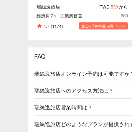
瑞絲逸旅店
TWD
530
から
經濟房 2h｜工業風首選
680
4.7
(1174)
直近の予約可能時間：08/09
FAQ
瑞絲逸旅店オンライン予約は可能ですか
瑞絲逸旅店へのアクセス方法は？
瑞絲逸旅店営業時間は？
瑞絲逸旅店どのようなプランが提供され