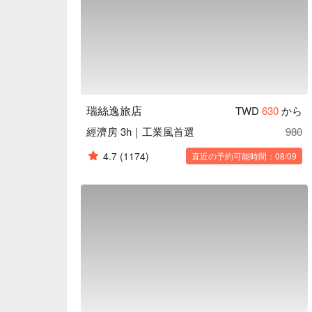
瑞絲逸旅店
TWD
630
から
經濟房 3h｜工業風首選
980
4.7
(1174)
直近の予約可能時間：08/09