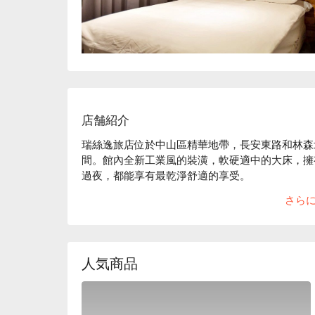
店舗紹介
瑞絲逸旅店位於中山區精華地帶，長安東路和林森
間。館內全新工業風的裝潢，軟硬適中的大床，擁
過夜，都能享有最乾淨舒適的享受。

瑞絲逸旅店的評價 : Google 上擁有 4.7 分超高的好評
さら
瑞絲逸旅店推薦：遭擁有非常多付費停車場；較佳
障。

瑞絲逸旅店優惠、瑞絲逸旅店住宿方案、瑞絲逸旅
人気商品