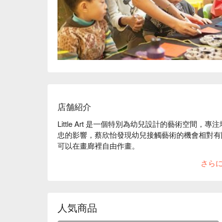
店舗紹介
Little Art 是一個特別為幼兒設計的藝術空間，
忠的影響，蔡欣怡發現幼兒接觸藝術的機會相對有
可以在畫廊裡自由作畫。

在這裡，幼兒可以參加塗鴉、泥土、花藝和料理等
さら
養出真實純真的想像力與表現力，進而啟發他們的內在美
術展覽，讓藝術更深入地融入親子生活中。

除了針對幼兒的藝術活動，Little Art 還設立了
境，讓現代人也能享受創作的樂趣。在專業且親切
人気商品
於自己的藝術作品，還可以邀請朋友共同參加，享