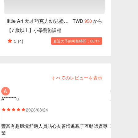
little Art 天才巧克力幼兒塗鴉空間
TWD
950
から
【7 歲以上】小學藝術課程
5
(4)
直近の予約可能時間：08/14
すべてのレビューを表示
A
A
A********u
A********u
2026/03/24
2
豐富有趣
環境舒適
人員貼心友善
增進親子互動
師資專
環境舒適
人
業
Niced