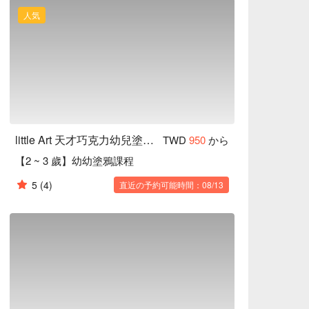
人気
little Art 天才巧克力幼兒塗鴉空間
TWD
950
から
【2 ~ 3 歲】幼幼塗鴉課程
5
(4)
直近の予約可能時間：08/13