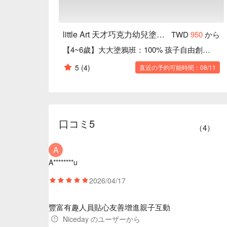
little Art 天才巧克力幼兒塗鴉空間
TWD
950
から
【4~6歲】大大塗鴉班：100% 孩子自由創作！
5
(4)
直近の予約可能時間：08/11
口コミ
5
（
4
）
A
A********u
2026/04/17
豐富有趣
人員貼心友善
增進親子互動
Niceday のユーザーから