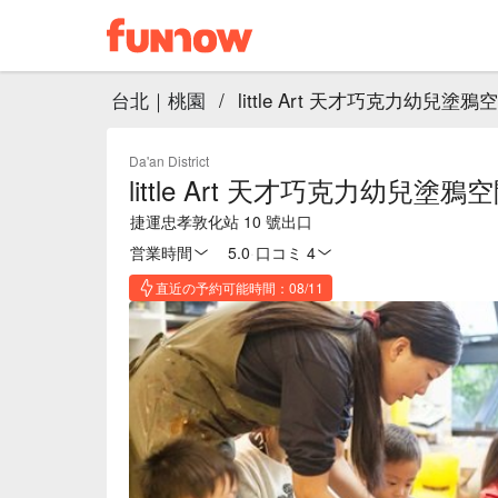
台北｜桃園
/
little Art 天才巧克力幼兒塗鴉
Da'an District
little Art 天才巧克力幼兒塗鴉
捷運忠孝敦化站 10 號出口
営業時間
5.0
·
口コミ 4
直近の予約可能時間：08/11