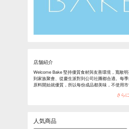
店舗紹介
Welcome Bake 堅持優質食材與友善環境，
到家族聚會、從慶生派對到公司社團都合適。每季
原料開始就優質，所以每份成品都美味，不使用市
動手，在食安問題層出不窮的現在，讓人玩得開心
さら
也有知名公眾人物在店裡辦見面會及網路新聞直播
人気商品