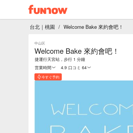
台北｜桃園
/
Welcome Bake 來約會吧！
中山区
Welcome Bake 來約會吧！
捷運行天宮站，步行 1 分鐘
営業時間
4.9
·
口コミ 64
今すぐ予約