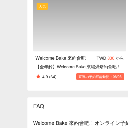
人気
Welcome Bake 來約會吧！
TWD
830
から
【全年齡】Welcome Bake 來場烘焙約會吧！
4.9
(64)
直近の予約可能時間：08/08
FAQ
Welcome Bake 來約會吧！オンライ