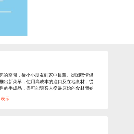
寬敞明亮的空間，從小小朋友到家中長輩、從閨密情侶
推出新菜單，使用高成本的進口及在地食材，從
售的半成品，盡可能讓客人從最原始的食材開始
、吃得安心。開幕迄今受到眾多客人支持照顧，
に表示
。