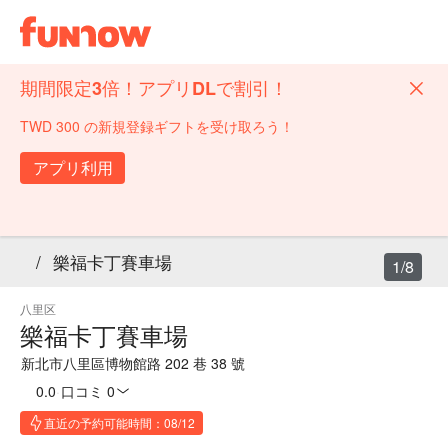
期間限定3倍！アプリDLで割引！
TWD 300 の新規登録ギフトを受け取ろう！
アプリ利用
/
樂福卡丁賽車場
1/8
八里区
樂福卡丁賽車場
新北市八里區博物館路 202 巷 38 號
0.0
·
口コミ 0
直近の予約可能時間：08/12