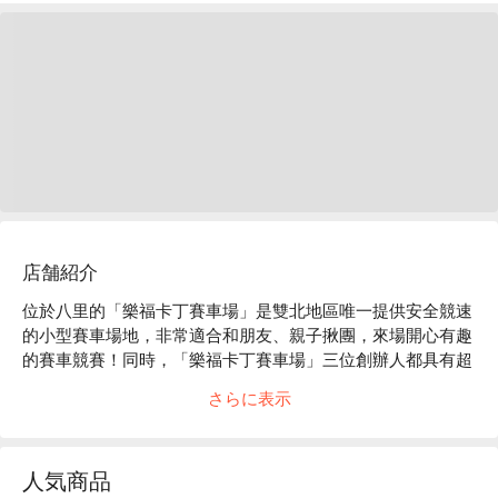
店舗紹介
位於八里的「樂福卡丁賽車場」是雙北地區唯一提供安全競速
的小型賽車場地，非常適合和朋友、親子揪團，來場開心有趣
的賽車競賽！同時，「樂福卡丁賽車場」三位創辦人都具有超
過 10 的賽車相關經驗，因此，安全和專業方面，「樂福卡丁
さらに表示
賽車場」是相當注重的喔。「樂福卡丁賽車場」提供的服務包
括：小型賽車體驗、團體活動包場、小型賽車賽事舉辦、初階
及進階賽車教學、卡丁車及賽車人身部品販售、簡易餐飲等
人気商品
等。想體驗賽車的飆速快感嗎？來「樂福卡丁賽車場」就對