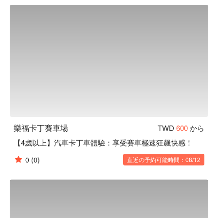
了！
樂福卡丁賽車場
TWD
600
から
【4歲以上】汽車卡丁車體驗：享受賽車極速狂飆快感！
0
(0)
直近の予約可能時間：08/12