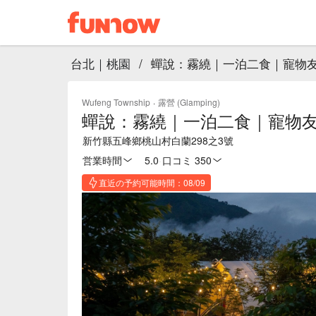
台北｜桃園
/
蟬說：霧繞｜一泊二食｜寵物友
Wufeng Township
·
露營 (Glamping)
蟬說：霧繞｜一泊二食｜寵物友
新竹縣五峰鄉桃山村白蘭298之3號
営業時間
5.0
·
口コミ 350
直近の予約可能時間：08/09