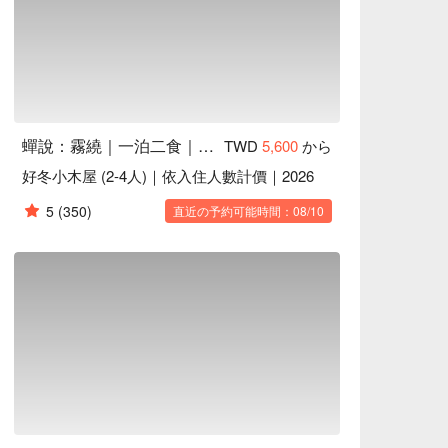
蟬說：霧繞｜一泊二食｜寵物友善(部分房型)
TWD
5,600
から
好冬小木屋 (2-4人)｜依入住人數計價｜2026
5
(350)
直近の予約可能時間：08/10