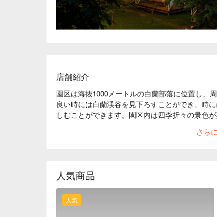
店舗紹介
園区は海抜1000メートルの白蘭部落に位置し、
良い時には白蘭渓谷を見下ろすことができ、時に
しむことができます。園区内は四季折々の景色が
にはホタル、5月から7月にはアジサイ、7月から
さら
ンブー・ステッキバグやフライング・スクワイレ
ロウの跡を見つけることもでき、生態系が豊かで
の風味を融合させたビュッフェスタイルの食事で
体験できます。
人気商品
人気