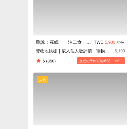
蟬說：霧繞｜一泊二食｜寵物友善(部分房型)
TWD
5,900
から
豐收地帳棚｜依入住人數計價｜寵物友善至 06/30｜2026
6,100
5
(350)
直近の予約可能時間：08/09
人気