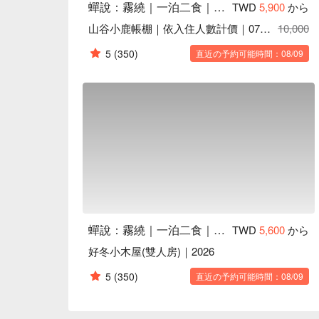
蟬說：霧繞｜一泊二食｜寵物友善(部分房型)
TWD
5,900
から
山谷小鹿帳棚｜依入住人數計價｜07/01起開放寵物友善｜2026
10,000
5
(350)
直近の予約可能時間：08/09
蟬說：霧繞｜一泊二食｜寵物友善(部分房型)
TWD
5,600
から
好冬小木屋(雙人房)｜2026
5
(350)
直近の予約可能時間：08/09