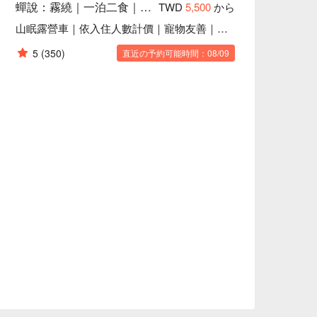
蟬說：霧繞｜一泊二食｜寵物友善(部分房型)
TWD
5,500
から
山眠露營車｜依入住人數計價｜寵物友善｜2026
5
(350)
直近の予約可能時間：08/09