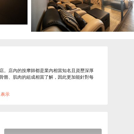
店。店內的按摩師都是業內相當知名且資歷深厚
骨骼、肌肉的組成相當了解，因此更加能針對每
w 4.9 星好評

に表示
個人按摩空間，就是要給每一位來訪紓壓的您最
館價格、八德頂級按摩養生會館優惠立刻查看⬇︎