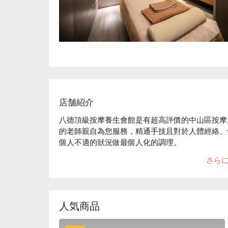
店舗紹介
八德頂級按摩養生會館是有超高評價的中山區按摩
的老師親自為您服務，精通手技且對於人體經絡、
個人不適的狀況做最個人化的調理。

八德頂級按摩養生會館評價：Google 4.9 星、FunNo
さら
八德頂級按摩養生會館舒適的現代化裝潢、寬敞的
好的體驗。

八德頂級按摩養生會館預約、八德頂級按摩養生會
人気商品