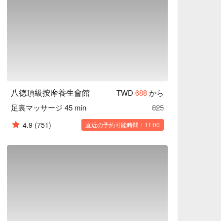
八德頂級按摩養生會館
TWD
688
から
足裏マッサージ 45 min
825
4.9
(751)
直近の予約可能時間：11:00