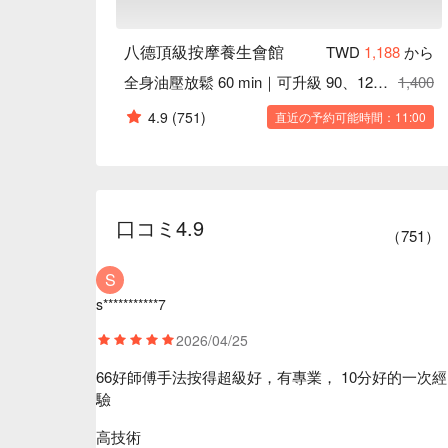
八德頂級按摩養生會館
TWD
1,188
から
全身油壓放鬆 60 min｜可升級 90、120 min
1,400
4.9
(751)
直近の予約可能時間：11:00
口コミ
4.9
（
751
）
S
s***********7
2026/04/25
66好師傅手法按得超級好，有專業， 10分好的一次經
驗
高技術