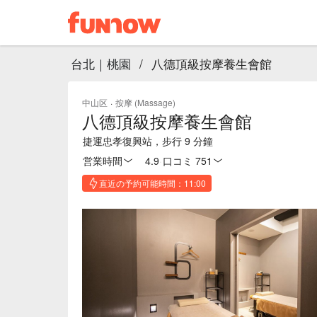
台北｜桃園
/
八德頂級按摩養生會館
中山区
·
按摩 (Massage)
八德頂級按摩養生會館
捷運忠孝復興站，步行 9 分鐘
営業時間
4.9
·
口コミ 751
直近の予約可能時間：11:00