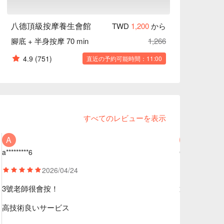
八德頂級按摩養生會館
TWD
1,200
から
腳底 + 半身按摩 70 min
1,266
4.9
(751)
直近の予約可能時間：11:00
すべてのレビューを表示
A
C
a*********6
C********o
2026/04/24
2
3號老師很會按！
通常2-3個
高技術
良いサービス
リーズナブ