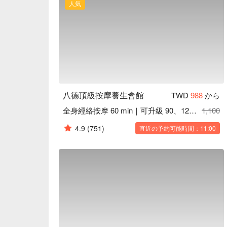
人気
八德頂級按摩養生會館
TWD
988
から
全身經絡按摩 60 min｜可升級 90、120 min
1,100
4.9
(751)
直近の予約可能時間：11:00