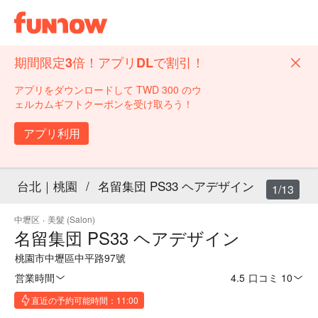
期間限定3倍！アプリDLで割引！
アプリをダウンロードして TWD 300 のウ
ェルカムギフトクーポンを受け取ろう！
アプリ利用
台北｜桃園
/
名留集団 PS33 ヘアデザイン
1/13
中壢区
·
美髮 (Salon)
名留集団 PS33 ヘアデザイン
桃園市中壢區中平路97號
営業時間
4.5
·
口コミ 10
直近の予約可能時間：11:00