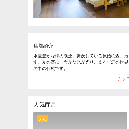
店舗紹介
水量豊かな緑の渓流、繁茂している原始の森、カ
す。夏の夜に、微かな光が光り、まるで幻の世界
の中の仙境です。

温泉は身も心も存分に癒される、現代人によく行
さら
に温泉で疲労を解消させ、繁忙な日頃から少し息
と美景、そして温泉で癒されましょう。

台北近郊の新店南勢渓の渓畔にある 33 スパ ホ
イナーに設計された様々なテーマを持つ客室がモ
人気商品
ら、美景もお楽しみいただけます。疲れた心身と
人気