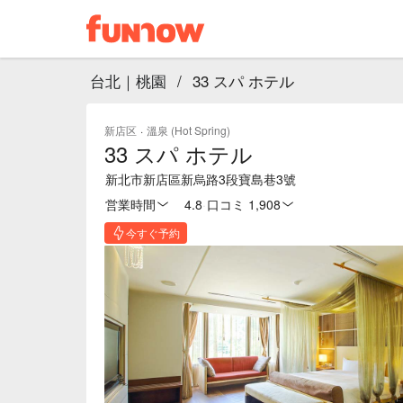
台北｜桃園
/
33 スパ ホテル
新店区
·
溫泉 (Hot Spring)
33 スパ ホテル
新北市新店區新烏路3段寶島巷3號
営業時間
4.8
·
口コミ 1,908
今すぐ予約