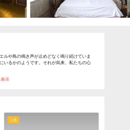
エルや鳥の鳴き声が止めどなく鳴り続けていま
にいるかのようです。それが烏来、私たちの心
うアクティビティの一つです。週末や休みの日
に表示
を抜きます。リアリティーから抜き出し、美食
テルは駅から車で 15 分で着けます。世界級のデザ
ダンで、さらに採光が良くて、温泉に入りなが
もたっぷり癒しましょう。
人気