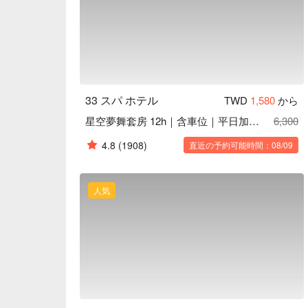
33 スパ ホテル
TWD
1,580
から
星空夢舞套房 12h｜含車位｜平日加贈 1h
6,300
4.8
(1908)
直近の予約可能時間：08/09
人気