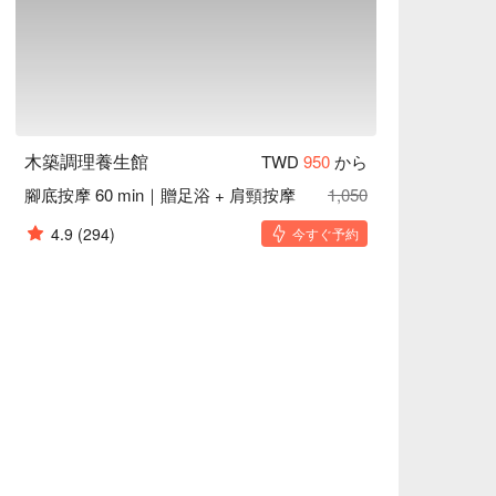
木築調理養生館
TWD
950
から
腳底按摩 60 min｜贈足浴 + 肩頸按摩
1,050
4.9
(294)
今すぐ予約