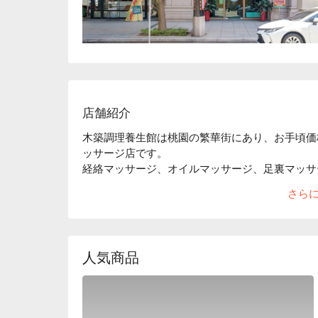
店舗紹介
木築調理養生館は桃園の繁華街にあり、お手頃価
ッサージ店です。

経絡マッサージ、オイルマッサージ、足裏マッサ
の皮ケア、カッサなどのサービスともご提供してお
さら
ルのベテラン施術師を招き、最高なサービスをお
広々とした明るい空間に、オーダーメイドの大型
テンで間仕切りを作り、たっぷりリラックスでき
熟練の技術：当店の施術師たちは皆プロフェッシ
人気商品
も相当な知識を持ち、いつも最適なメンテナンス
絶好な立地：桃園市中心にあり、近くに複数の路
す。