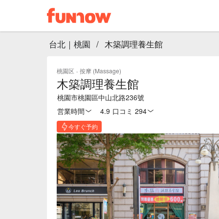
台北｜桃園
/
木築調理養生館
桃園区
·
按摩 (Massage)
木築調理養生館
桃園市桃園區中山北路236號
営業時間
4.9
·
口コミ 294
今すぐ予約