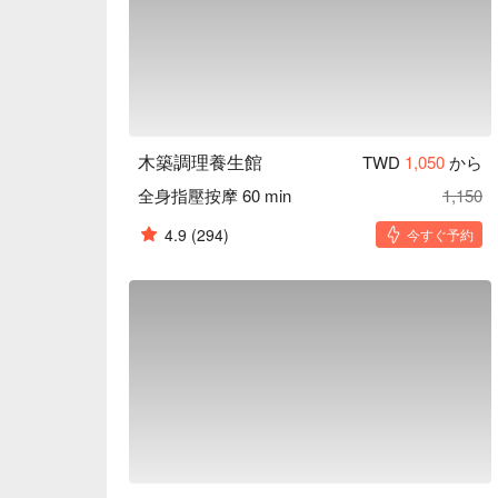
木築調理養生館
TWD
1,050
から
全身指壓按摩 60 min
1,150
4.9
(294)
今すぐ予約