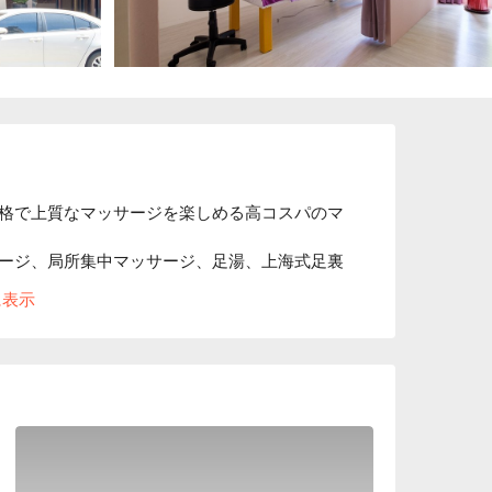
格で上質なマッサージを楽しめる高コスパのマ
ージ、局所集中マッサージ、足湯、上海式足裏
ります。FunNow で人気を集まった国家レベ
に表示
届けします。

ソファを設置し、さらにエレガントな紗のカー
るお家にいるかのようなところです。

ョナルの訓練を通し、体の経絡・筋肉・ツボに
マッサージをご提供できます。

上駐車スペースがあり、とても便利なところで