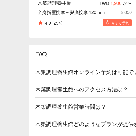
木築調理養生館
TWD
1,900
から
全身指壓按摩＋腳底按摩 120 min
2,050
4.9
(294)
今すぐ予約
FAQ
木築調理養生館オンライン予約は可能で
木築調理養生館へのアクセス方法は？
木築調理養生館営業時間は？
木築調理養生館どのようなプランが提供