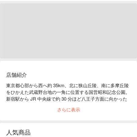
店舗紹介
東京都心部から西へ約 35km、北に狭山丘陵、南に多摩丘陵
をひかえた武蔵野台地の一角に位置する国営昭和記念公園。
新宿駅から JR 中央線で約 30 分ほど八王子方面に向かった
立川駅。その駅から徒歩で約 10 分。都会の喧騒を癒す憩い
さらに表示
の場として人気、緑が豊かな広大な敷地、カップルがデート
に、大切な人へのプレゼントぴったりの昭和記念公園でセグ
ウェイツアー。 

人気商品
自然豊かな公園なので四季折々の動植物に出会えます。季節