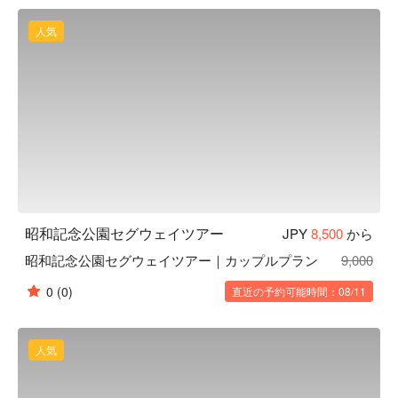
問わずその時々で異なる表情に出会えますので、季節ごとの
参加もお薦めです。都内屈指のお花のスポットで、新宿から
人気
わずか 30 分で出会える自然を体験。春は菜の花や桜、秋に
はコスモス、紅葉などのその季節の花々や、水辺や湿地があ
るので季節によって野鳥も多数出会うことが出来るかもしれ
ません。 
昭和記念公園セグウェイツアー
JPY
8,500
から
昭和記念公園セグウェイツアー｜カップルプラン
9,000
0
(0)
直近の予約可能時間：08/11
人気