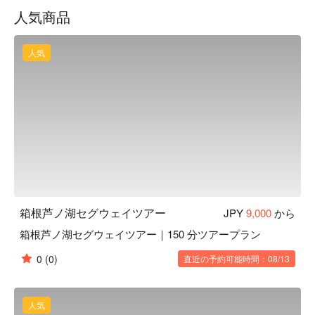
の森 」公園へ入ります。九頭龍の森は、箱根芦ノ湖畔の四
人気商品
季折々の自然の風景があり、草花類が数多く自生する緑豊か
な森が形成されています。他のセグウェイツアーの中でも屈
指の自然が豊かなツアーが楽しめます。

人気
九頭龍の森にはパワースポットが点在し、多くの人々に金運
守護、商売繁盛、縁結びの龍神様として崇められている九頭
龍神社も参拝できます。緑の中に現れる朱色の本殿は美し
く、心に残る時間が過ごせるツアーとなっております。

箱根九頭龍の森は、通常入場料金 600 円が掛かりますが、本
ツアー参加者はツアー代金に含まれますのでそのまま入場可
能です。
箱根芦ノ湖セグウェイツアー
JPY
9,000
から
箱根芦ノ湖セグウェイツアー｜150 分ツアープラン
0
(0)
直近の予約可能時間：08/13
人気