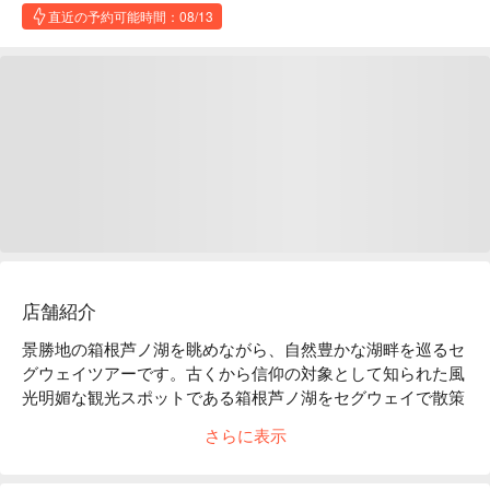
直近の予約可能時間：08/13
店舗紹介
景勝地の箱根芦ノ湖を眺めながら、自然豊かな湖畔を巡るセ
グウェイツアーです。古くから信仰の対象として知られた風
光明媚な観光スポットである箱根芦ノ湖をセグウェイで散策
します。

さらに表示
箱根園コテージウエストからスタート。公道である箱根町の
町道を走行し、比較的静かな場所に位置する「 箱根九頭龍