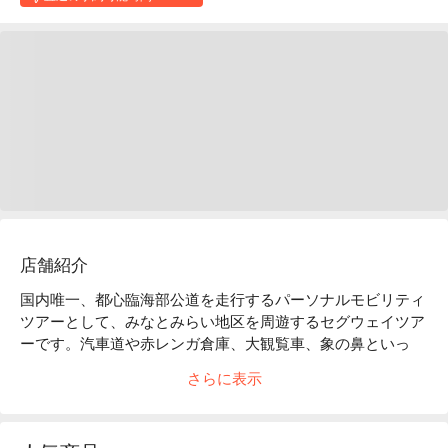
店舗紹介
国内唯一、都心臨海部公道を走行するパーソナルモビリティ
ツアーとして、みなとみらい地区を周遊するセグウェイツア
ーです。汽車道や赤レンガ倉庫、大観覧車、象の鼻といっ
た、みなとみらいの観光名所をセグウェイで巡り、心地良い
さらに表示
海風も感じることができます。乗り方の講習をおこなうので
初めての方も安心です。横浜観光や旅行の際のプランにぴっ
たりです。
