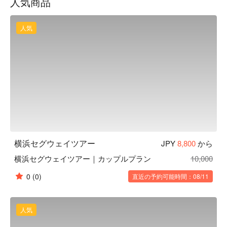
人気商品
本ツアーは、横浜市の公道を使ったツアーとなりますので、
現在行なわれている実証実験の一部として開催されているも
人気
のです。是非この実証実験に参加し一緒に盛り上げて行きた
いという方のご参加をお待ちしております。
横浜セグウェイツアー
JPY
8,800
から
横浜セグウェイツアー｜カップルプラン
10,000
0
(0)
直近の予約可能時間：08/11
人気