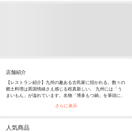
店舗紹介
【レストラン紹介】九州の趣ある古民家に招かれる。数々の
郷土料理は異国情緒さえ感じる程真新しい。 九州には「う
まいもん」が溢れています。名物「博多もつ鍋」を筆頭に、
九州定番料理から現地の素材を活かした料理まで多種多様な
さらに表示
料理を取り揃えております。厳選芋焼酎を味わいながらくつ
ろぎの時間を。

【店内雰囲気】暖簾をくぐれば、和情緒を感じる佇まい。焼
人気商品
酎瓶や甕が随所に飾られ、趣ある個室で自慢の九州料理をご