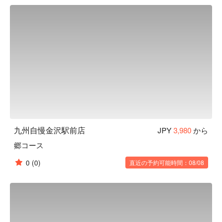
堪能いただけます。個室で語らうもよし、活気ある大衆空間
で賑わうもよし、多様なシーンでご利用頂けるようなお席を
ご用意しております。

【こだわりの食材】九州に根付く郷土料理。その本格料理
を“九州自慢”で提供いたします。国産牛もつを使った「名物
博多もつ鍋」はぜひ味わって頂きたい本場仕込みの逸品で
す。鮮度抜群のぷりっぷりのもつをこだわりの絶品スープで
お楽しみいただけます。他にも、日南どり・九州黒豚・真
鯖・九州鮮魚・馬肉など地場食材を使ったこだわりの料理を
多数ご用意しております。厳選焼酎と料理を心ゆくまでご堪
能ください。
九州自慢金沢駅前店
JPY
3,980
から
郷コース
0
(0)
直近の予約可能時間：08/08