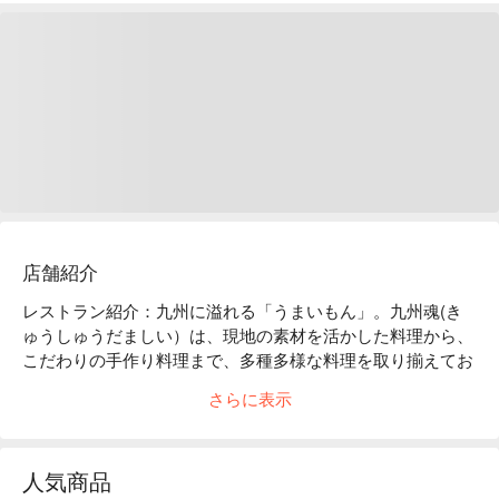
店舗紹介
レストラン紹介：九州に溢れる「うまいもん」。九州魂(き
ゅうしゅうだましい）は、現地の素材を活かした料理から、
こだわりの手作り料理まで、多種多様な料理を取り揃えてお
ります。「博多もつ鍋」「博多餃子」「日南どりのゴロ焼
さらに表示
き」など、本格九州料理と厳選芋焼酎をお楽しみいただけま
す。

店内雰囲気：活気ある大衆ゾーンから、様々なシーンで使え
人気商品
る個室もご用意しております。趣ある店内で九州料理をご堪