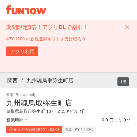
期間限定3倍！アプリDLで割引！
JPY 1200 の新規登録ギフトを受け取ろう！
アプリ利用
関西
/
九州魂鳥取弥生町店
1/8
餐廳 (Restaurant)
九州魂鳥取弥生町店
鳥取県鳥取市弥生町 107 - 2 ユキビル 1F
営業時間
0.0
·
口コミ 0
直近の予約可能時間：08/08
予算 JPY 4,500