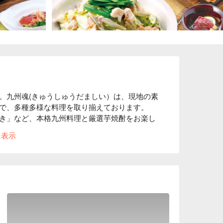
。九州魂(きゅうしゅうだましい）は、現地の素
で、多種多様な料理を取り揃えております。
き」など、本格九州料理と厳選芋焼酎をお楽し
に表示
シーンで使える個室もご用意しております。趣
本格料理を“九州魂”で提供いたします。厳選牛
って頂きたい逸品です。他にも手作り生餃子・日
場食材や地場料理を多数ご用意しております。