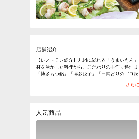
店舗紹介
【レストラン紹介】九州に溢れる「うまいもん」
材を活かした料理から、こだわりの手作り料理ま
「博多もつ鍋」「博多餃子」「日南どりのゴロ焼
みいただけます。

さら
【店内雰囲気】活気ある大衆ゾーンから、様々な
ある店内で九州料理をご堪能いただけます。

【こだわりの食材】九州に根付く郷土料理。その
もつを使った「名物博多もつ鍋」は, 是非味わ
人気商品
南どり・九州黒豚・真鯖・九州鮮魚・馬肉など地