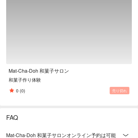
などのグループ毎 ）となりますので、安全・安心に楽しん
でいただけます。

【アクセス】担当スタッフが都立大学駅までお迎えにあがり
ます。住所の詳細は記載しておりませんのでご了承くださ
い。
Mat-Cha-Doh 和菓子サロン
和菓子作り体験
0
(0)
売り切れ
FAQ
Mat-Cha-Doh 和菓子サロンオンライン予約は可能