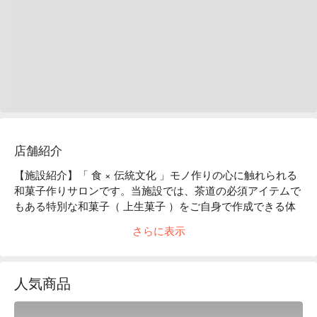
店舗紹介
【施設紹介】「 食 × 伝統文化 」モノ作りの心に触れられる
和菓子作りサロンです。当施設では、茶道の必須アイテムで
もある特別な和菓子（ 上生菓子 ）をご自身で作成できる体
験プランを提供しています。先生のデモンストレーションを
さらに表示
受けながら、季節をモチーフにした 2 品（ 桜、花火、牡丹
など ）に、楽しく、分かり易く取り組んでいただきます。
別途ご用意している和菓子と共に、宇治抹茶もお楽しみ頂け
人気商品
ます。

【ポイント】ご自身で作った和菓子は、お土産としてお持ち
帰りいただけます。プライベートレッスン（ ご家族、知人