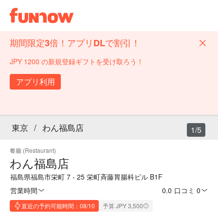
期間限定3倍！アプリDLで割引！
JPY 1200 の新規登録ギフトを受け取ろう！
アプリ利用
東京
/
わん福島店
1/5
餐廳 (Restaurant)
わん福島店
福島県福島市栄町 7 - 25 栄町斉藤胃腸科ビル B1F
営業時間
0.0
·
口コミ 0
直近の予約可能時間：08/10
予算 JPY 3,500