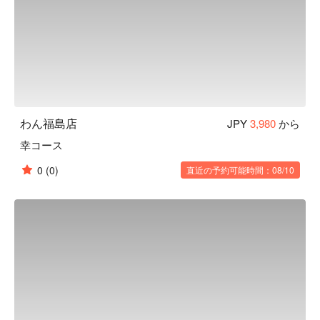
り、血管を丈夫にする働きがあります。
わん福島店
JPY
3,980
から
幸コース
0
(0)
直近の予約可能時間：08/10