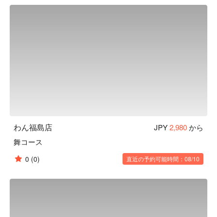
くさんの職人達の手によって作られます。「日常の中の美」
を大切にし、お客様にゆっくりくつろいでいただき、お食事
やお酒を楽しんでいただきたいという気持ちから、木造の内
装・照度を落とした空間・笹や着物帯などの装飾まで徹底的
にこだわった、和風個室居酒屋として“わん”は生まれまし
た。「くいもの屋わん」では、器にも拘っています。「わ
ん」の由来は「椀」から来ています。器も料理の一部と捉
え、一部の食器は栃木県益子焼を取り入れ、一つ一つ手作り
で作っています。この益子焼が「くいもの屋わん」の古民家
風の内装によく合います。

【こだわりの食材】

野菜からはじまるお食事 ：くいもの屋わんのお通しはサラ
わん福島店
JPY
2,980
から
ダです。野菜を先に食べることでその後の糖質の吸収を穏や
舞コース
かにし、急激な血糖値の上昇や糖の摂り過ぎを防ぐことがで
きます。おかわり自由で、ドレッシングも指定できます。

0
(0)
直近の予約可能時間：08/10
陶器のビール ：くいもの屋わんのビールは陶器で提供いた
します。和の内装と、こだわりのグラスや益子焼のお皿で大
切なひとときを演出します。

 一日一杯のお味噌汁 ：くいもの屋わんは、最後にあがり椀
（お味噌汁）をサービスしております。お味噌汁の中に含ま
れる大豆タンパクには血中のコレステロール値を低くした