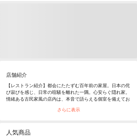
店舗紹介
【レストラン紹介】都会にたたずむ百年前の家屋。日本の侘
び寂びを感じ、日常の喧騒を離れた一隅。心安らぐ隠れ家。
情緒ある古民家風の店内は、本音で語らえる個室を備えてお
ります。創作性あふれる「和モダン」のお料理は、時代と共
さらに表示
に進化していきます。

【店内雰囲気】「くいもの屋わん」のコンセプトである“ 100 
年前の古民家”をイメージした店内。和情緒のある落ち着い
人気商品
た雰囲気は、私たちのお客様へ対するおもてなしの心と、た