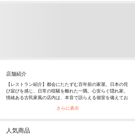
店舗紹介
【レストラン紹介】都会にたたずむ百年前の家屋。日本の侘
び寂びを感じ、日常の喧騒を離れた一隅。心安らぐ隠れ家。
情緒ある古民家風の店内は、本音で語らえる個室を備えてお
ります。創作性あふれる「和モダン」のお料理は、時代と共
さらに表示
に進化していきます。

【店内雰囲気】「くいもの屋わん」のコンセプトである“ 100 
年前の古民家”をイメージした店内。和情緒のある落ち着い
人気商品
た雰囲気は、私たちのお客様へ対するおもてなしの心と、た