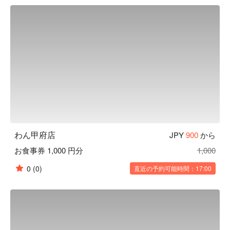
くさんの職人達の手によって作られます。「日常の中の美」
を大切にし、お客様にゆっくりくつろいでいただき、お食事
やお酒を楽しんでいただきたいという気持ちから、木造の内
装・照度を落とした空間・笹や着物帯などの装飾まで徹底的
にこだわった、和風個室居酒屋として“わん”は生まれまし
た。「くいもの屋わん」では、器にも拘っています。「わ
ん」の由来は「椀」から来ています。器も料理の一部と捉
え、一部の食器は栃木県益子焼を取り入れ、一つ一つ手作り
で作っています。この益子焼が「くいもの屋わん」の古民家
風の内装によく合います。

【こだわりの食材】

野菜からはじまるお食事 ：くいもの屋わんのお通しはサラ
わん甲府店
JPY
900
から
ダです。野菜を先に食べることでその後の糖質の吸収を穏や
お食事券 1,000 円分
1,000
かにし、急激な血糖値の上昇や糖の摂り過ぎを防ぐことがで
きます。おかわり自由で、ドレッシングも指定できます。

0
(0)
直近の予約可能時間：17:00
陶器のビール ：くいもの屋わんのビールは陶器で提供いた
します。和の内装と、こだわりのグラスや益子焼のお皿で大
切なひとときを演出します。

 一日一杯のお味噌汁 ：くいもの屋わんは、最後にあがり椀
（お味噌汁）をサービスしております。お味噌汁の中に含ま
れる大豆タンパクには血中のコレステロール値を低くした