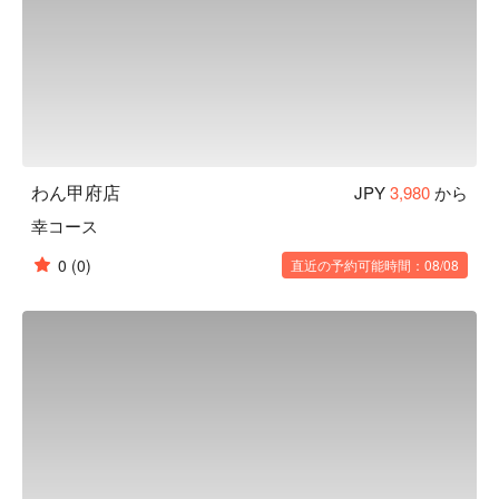
り、血管を丈夫にする働きがあります。
わん甲府店
JPY
3,980
から
幸コース
0
(0)
直近の予約可能時間：08/08