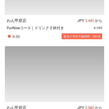
わん甲府店
JPY
3,480
から
FunNowコース｜ドリンク 2 杯付き
4,168
0
(0)
直近の予約可能時間：08/08
わん甲府店
JPY
2,980
から