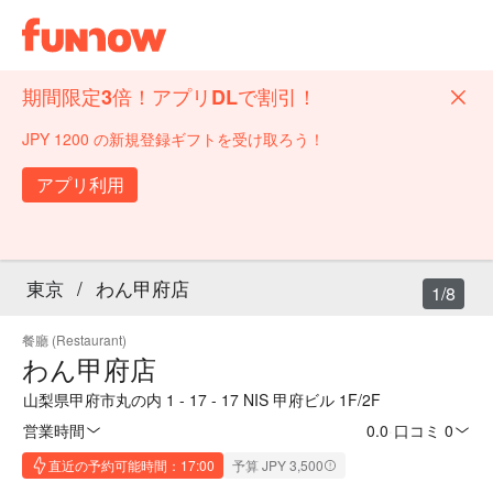
期間限定3倍！アプリDLで割引！
JPY 1200 の新規登録ギフトを受け取ろう！
アプリ利用
東京
/
わん甲府店
1/8
餐廳 (Restaurant)
わん甲府店
山梨県甲府市丸の内 1 - 17 - 17 NIS 甲府ビル 1F/2F
営業時間
0.0
·
口コミ 0
直近の予約可能時間：17:00
予算 JPY 3,500