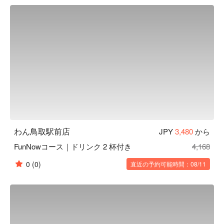
くさんの職人達の手によって作られます。「日常の中の美」
を大切にし、お客様にゆっくりくつろいでいただき、お食事
やお酒を楽しんでいただきたいという気持ちから、木造の内
装・照度を落とした空間・笹や着物帯などの装飾まで徹底的
にこだわった、和風個室居酒屋として“わん”は生まれまし
た。「くいもの屋わん」では、器にも拘っています。「わ
ん」の由来は「椀」から来ています。器も料理の一部と捉
え、一部の食器は栃木県益子焼を取り入れ、一つ一つ手作り
で作っています。この益子焼が「くいもの屋わん」の古民家
風の内装によく合います。

【こだわりの食材】

野菜からはじまるお食事 ：くいもの屋わんのお通しはサラ
わん鳥取駅前店
JPY
3,480
から
ダです。野菜を先に食べることでその後の糖質の吸収を穏や
FunNowコース｜ドリンク 2 杯付き
4,168
かにし、急激な血糖値の上昇や糖の摂り過ぎを防ぐことがで
きます。おかわり自由で、ドレッシングも指定できます。

0
(0)
直近の予約可能時間：08/11
陶器のビール ：くいもの屋わんのビールは陶器で提供いた
します。和の内装と、こだわりのグラスや益子焼のお皿で大
切なひとときを演出します。

 一日一杯のお味噌汁 ：くいもの屋わんは、最後にあがり椀
（お味噌汁）をサービスしております。お味噌汁の中に含ま
れる大豆タンパクには血中のコレステロール値を低くした