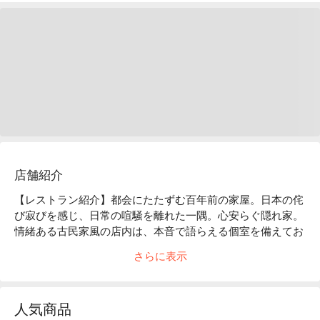
店舗紹介
【レストラン紹介】都会にたたずむ百年前の家屋。日本の侘
び寂びを感じ、日常の喧騒を離れた一隅。心安らぐ隠れ家。
情緒ある古民家風の店内は、本音で語らえる個室を備えてお
ります。創作性あふれる「和モダン」のお料理は、時代と共
さらに表示
に進化していきます。

【店内雰囲気】「くいもの屋わん」のコンセプトである“ 100 
年前の古民家”をイメージした店内。和情緒のある落ち着い
人気商品
た雰囲気は、私たちのお客様へ対するおもてなしの心と、た