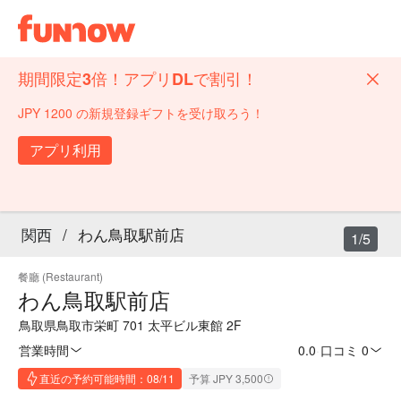
期間限定3倍！アプリDLで割引！
JPY 1200 の新規登録ギフトを受け取ろう！
アプリ利用
関西
/
わん鳥取駅前店
1/5
餐廳 (Restaurant)
わん鳥取駅前店
鳥取県鳥取市栄町 701 太平ビル東館 2F
営業時間
0.0
·
口コミ 0
直近の予約可能時間：08/11
予算 JPY 3,500