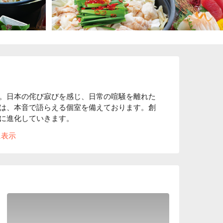
。日本の侘び寂びを感じ、日常の喧騒を離れた
は、本音で語らえる個室を備えております。創
に進化していきます。

る“ 100 年前の古民家”をイメージした店
に表示
お客様へ対するおもてなしの心と、たくさんの
」を大切にし、お客様にゆっくりくつろいでい
いう気持ちから、木造の内装・照度を落とした
った、和風個室居酒屋として“わん”は生まれま
ます。「わん」の由来は「椀」から来ていま
益子焼を取り入れ、一つ一つ手作りで作ってい
風の内装によく合います。
