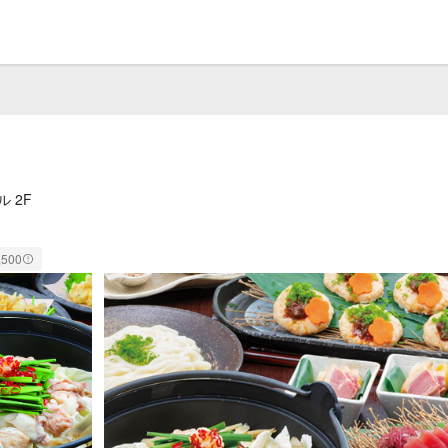
ル 2F
,500