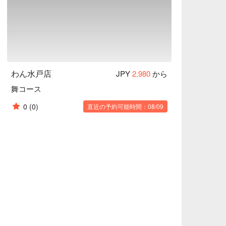
通しはサラダです。野菜を先に食べることでその
昇や糖の摂り過ぎを防ぐことができます。おか
で提供いたします。和の内装と、こだわりのグラ


中のコレステロール値を低くしたり、血管を丈
わん水戸店
JPY
2,980
から
舞コース
0
(0)
直近の予約可能時間：08/09