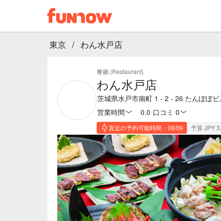
東京
/
わん水戸店
餐廳 (Restaurant)
わん水戸店
茨城県水戸市南町 1 - 2 - 26 たんぽぽビ
営業時間
0.0
·
口コミ 0
直近の予約可能時間：08/09
予算 JPY 3