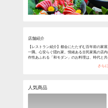
店舗紹介
【レストラン紹介】都会にたたずむ百年前の家屋
一隅。心安らぐ隠れ家。情緒ある古民家風の店内
作性あふれる「和モダン」のお料理は、時代と共
【店内雰囲気】「くいもの屋わん」のコンセプトであ
さら
内。和情緒のある落ち着いた雰囲気は、私たちの
職人達の手によって作られます。「日常の中の美
ただき、お食事やお酒を楽しんでいただきたいと
空間・笹や着物帯などの装飾まで徹底的にこだわ
人気商品
した。「くいもの屋わん」では、器にも拘ってい
す。器も料理の一部と捉え、一部の食器は栃木県
ます。この益子焼が「くいもの屋わん」の古民家
【こだわりの食材】
