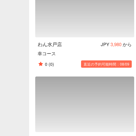
野菜からはじまるお食事 ：くいもの屋わんのお
後の糖質の吸収を穏やかにし、急激な血糖値の上
わり自由で、ドレッシングも指定できます。

陶器のビール ：くいもの屋わんのビールは陶器
スや益子焼のお皿で大切なひとときを演出します。
 一日一杯のお味噌汁 ：くいもの屋わんは、最後にあがり椀（お味噌汁）をサービスしておりま
す。お味噌汁の中に含まれる大豆タンパクには血
わん水戸店
JPY
3,980
から
夫にする働きがあります。
幸コース
0
(0)
直近の予約可能時間：08/09