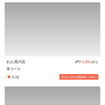
くさんの職人達の手によって作られます。「日常の中の美」
を大切にし、お客様にゆっくりくつろいでいただき、お食事
やお酒を楽しんでいただきたいという気持ちから、木造の内
装・照度を落とした空間・笹や着物帯などの装飾まで徹底的
にこだわった、和風個室居酒屋として“わん”は生まれまし
た。「くいもの屋わん」では、器にも拘っています。「わ
ん」の由来は「椀」から来ています。器も料理の一部と捉
え、一部の食器は栃木県益子焼を取り入れ、一つ一つ手作り
で作っています。この益子焼が「くいもの屋わん」の古民家
風の内装によく合います。

【こだわりの食材】

野菜からはじまるお食事 ：くいもの屋わんのお通しはサラ
わん旭川店
JPY
3,980
から
ダです。野菜を先に食べることでその後の糖質の吸収を穏や
幸コース
かにし、急激な血糖値の上昇や糖の摂り過ぎを防ぐことがで
きます。おかわり自由で、ドレッシングも指定できます。

0
(0)
直近の予約可能時間：08/07
陶器のビール ：くいもの屋わんのビールは陶器で提供いた
します。和の内装と、こだわりのグラスや益子焼のお皿で大
切なひとときを演出します。

 一日一杯のお味噌汁 ：くいもの屋わんは、最後にあがり椀
（お味噌汁）をサービスしております。お味噌汁の中に含ま
れる大豆タンパクには血中のコレステロール値を低くした