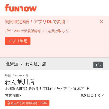
期間限定3倍！アプリDLで割引！
JPY 1200 の新規登録ギフトを受け取ろう！
アプリ利用
北海道
/
わん旭川店
1/5
餐廳 (Restaurant)
わん旭川店
北海道旭川市2 条通り 8 丁目右 1 号ピアザビル地下 1F
営業時間
0.0
·
口コミ 0
直近の予約可能時間：08/07