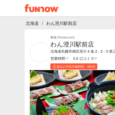
北海道
/
わん澄川駅前店
餐廳 (Restaurant)
わん澄川駅前店
北海道札幌市南区澄川 4 条 2 - 2 - 3 
営業時間
0.0
·
口コミ 0
直近の予約可能時間：08/09