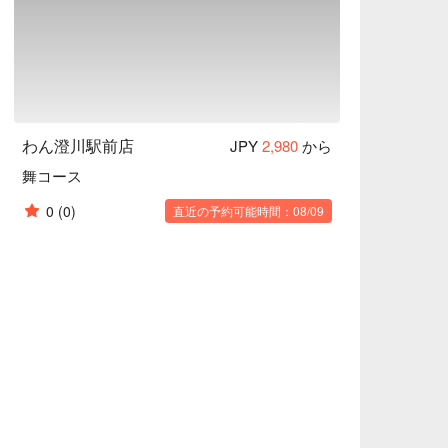
通しはサラダです。野菜を先に食べることでその
昇や糖の摂り過ぎを防ぐことができます。おか
で提供いたします。和の内装と、こだわりのグラ


中のコレステロール値を低くしたり、血管を丈
わん澄川駅前店
JPY
2,980
から
舞コース
0
(0)
直近の予約可能時間：08/09