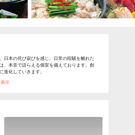
。日本の侘び寂びを感じ、日常の喧騒を離れた
は、本音で語らえる個室を備えております。創
に進化していきます。

る“ 100 年前の古民家”をイメージした店
に表示
お客様へ対するおもてなしの心と、たくさんの
」を大切にし、お客様にゆっくりくつろいでい
いう気持ちから、木造の内装・照度を落とした
った、和風個室居酒屋として“わん”は生まれま
ます。「わん」の由来は「椀」から来ていま
益子焼を取り入れ、一つ一つ手作りで作ってい
風の内装によく合います。
