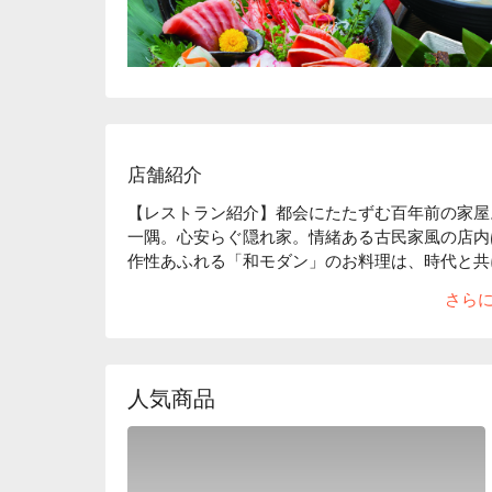
店舗紹介
【レストラン紹介】都会にたたずむ百年前の家屋
一隅。心安らぐ隠れ家。情緒ある古民家風の店内
作性あふれる「和モダン」のお料理は、時代と共
【店内雰囲気】「くいもの屋わん」のコンセプトであ
さら
内。和情緒のある落ち着いた雰囲気は、私たちの
職人達の手によって作られます。「日常の中の美
ただき、お食事やお酒を楽しんでいただきたいと
空間・笹や着物帯などの装飾まで徹底的にこだわ
人気商品
した。「くいもの屋わん」では、器にも拘ってい
す。器も料理の一部と捉え、一部の食器は栃木県
ます。この益子焼が「くいもの屋わん」の古民家
【こだわりの食材】
