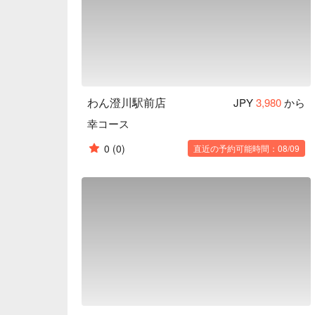
野菜からはじまるお食事 ：くいもの屋わんのお
後の糖質の吸収を穏やかにし、急激な血糖値の上
わり自由で、ドレッシングも指定できます。

陶器のビール ：くいもの屋わんのビールは陶器
スや益子焼のお皿で大切なひとときを演出します。
 一日一杯のお味噌汁 ：くいもの屋わんは、最後にあがり椀（お味噌汁）をサービスしておりま
す。お味噌汁の中に含まれる大豆タンパクには血
わん澄川駅前店
JPY
3,980
から
夫にする働きがあります。
幸コース
0
(0)
直近の予約可能時間：08/09