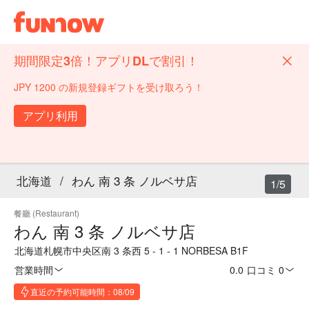
期間限定3倍！アプリDLで割引！
JPY 1200 の新規登録ギフトを受け取ろう！
アプリ利用
北海道
/
わん 南 3 条 ノルベサ店
1/5
餐廳 (Restaurant)
わん 南 3 条 ノルベサ店
北海道札幌市中央区南 3 条西 5 - 1 - 1 NORBESA B1F
営業時間
0.0
·
口コミ 0
直近の予約可能時間：08/09