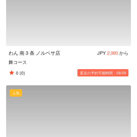
り、血管を丈夫にする働きがあります。
わん 南 3 条 ノルベサ店
JPY
2,980
から
舞コース
0
(0)
直近の予約可能時間：08/09
人気