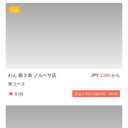
くさんの職人達の手によって作られます。「日常の中の美」
を大切にし、お客様にゆっくりくつろいでいただき、お食事
人気
やお酒を楽しんでいただきたいという気持ちから、木造の内
装・照度を落とした空間・笹や着物帯などの装飾まで徹底的
にこだわった、和風個室居酒屋として“わん”は生まれまし
た。「くいもの屋わん」では、器にも拘っています。「わ
ん」の由来は「椀」から来ています。器も料理の一部と捉
え、一部の食器は栃木県益子焼を取り入れ、一つ一つ手作り
で作っています。この益子焼が「くいもの屋わん」の古民家
風の内装によく合います。

【こだわりの食材】

野菜からはじまるお食事 ：くいもの屋わんのお通しはサラ
わん 南 3 条 ノルベサ店
JPY
3,980
から
ダです。野菜を先に食べることでその後の糖質の吸収を穏や
幸コース
かにし、急激な血糖値の上昇や糖の摂り過ぎを防ぐことがで
きます。おかわり自由で、ドレッシングも指定できます。

0
(0)
直近の予約可能時間：08/09
陶器のビール ：くいもの屋わんのビールは陶器で提供いた
します。和の内装と、こだわりのグラスや益子焼のお皿で大
切なひとときを演出します。

 一日一杯のお味噌汁 ：くいもの屋わんは、最後にあがり椀
（お味噌汁）をサービスしております。お味噌汁の中に含ま
れる大豆タンパクには血中のコレステロール値を低くした