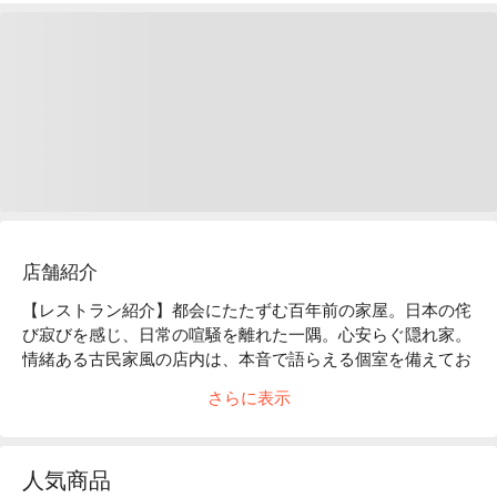
店舗紹介
【レストラン紹介】都会にたたずむ百年前の家屋。日本の侘
び寂びを感じ、日常の喧騒を離れた一隅。心安らぐ隠れ家。
情緒ある古民家風の店内は、本音で語らえる個室を備えてお
ります。創作性あふれる「和モダン」のお料理は、時代と共
さらに表示
に進化していきます。

【店内雰囲気】「くいもの屋わん」のコンセプトである“ 100 
年前の古民家”をイメージした店内。和情緒のある落ち着い
人気商品
た雰囲気は、私たちのお客様へ対するおもてなしの心と、た