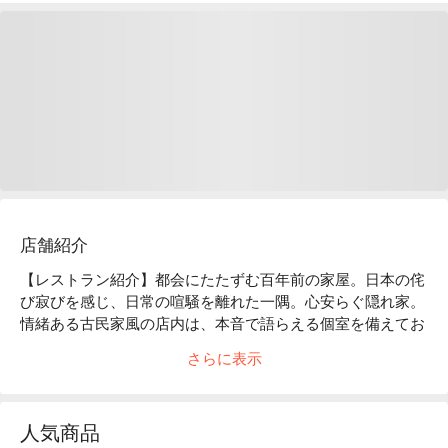
店舗紹介
【レストラン紹介】都会にたたずむ百年前の家屋。日本の侘
び寂びを感じ、日常の喧騒を離れた一隅。心安らぐ隠れ家。
情緒ある古民家風の店内は、本音で語らえる個室を備えてお
ります。創作性あふれる「和モダン」のお料理は、時代と共
さらに表示
に進化していきます。

【店内雰囲気】「くいもの屋わん」のコンセプトである“ 100 
年前の古民家”をイメージした店内。和情緒のある落ち着い
人気商品
た雰囲気は、私たちのお客様へ対するおもてなしの心と、た