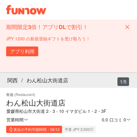
期間限定3倍！アプリDLで割引！
JPY 1200 の新規登録ギフトを受け取ろう！
アプリ利用
関西
/
わん松山大街道店
1/5
餐廳 (Restaurant)
わん松山大街道店
愛媛県松山市大街道 2 - 3 - 10 イマダビル 1・2・3F
営業時間
0.0
·
口コミ 0
直近の予約可能時間：08/12
予算 JPY 3,500