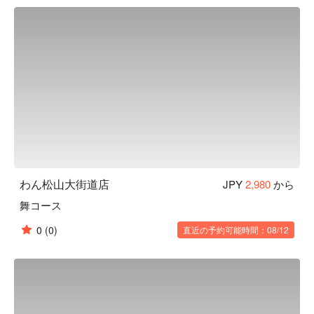
くさんの職人達の手によって作られます。「日常の中の美」
を大切にし、お客様にゆっくりくつろいでいただき、お食事
やお酒を楽しんでいただきたいという気持ちから、木造の内
装・照度を落とした空間・笹や着物帯などの装飾まで徹底的
にこだわった、和風個室居酒屋として“わん”は生まれまし
た。「くいもの屋わん」では、器にも拘っています。「わ
ん」の由来は「椀」から来ています。器も料理の一部と捉
え、一部の食器は栃木県益子焼を取り入れ、一つ一つ手作り
で作っています。この益子焼が「くいもの屋わん」の古民家
風の内装によく合います。

【こだわりの食材】

野菜からはじまるお食事 ：くいもの屋わんのお通しはサラ
わん松山大街道店
JPY
2,980
から
ダです。野菜を先に食べることでその後の糖質の吸収を穏や
舞コース
かにし、急激な血糖値の上昇や糖の摂り過ぎを防ぐことがで
きます。おかわり自由で、ドレッシングも指定できます。

0
(0)
直近の予約可能時間：08/12
陶器のビール ：くいもの屋わんのビールは陶器で提供いた
します。和の内装と、こだわりのグラスや益子焼のお皿で大
切なひとときを演出します。

 一日一杯のお味噌汁 ：くいもの屋わんは、最後にあがり椀
（お味噌汁）をサービスしております。お味噌汁の中に含ま
れる大豆タンパクには血中のコレステロール値を低くした